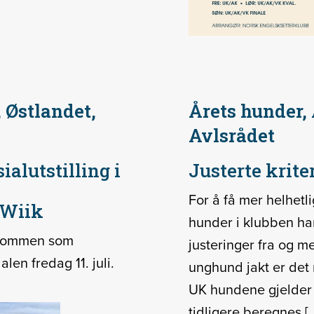
 Østlandet,
Årets hunder, 
Avlsrådet
lutstilling i
Justerte krite
For å få mer helhetli
 Wiik
hunder i klubben har
elkommen som
justeringer fra og me
en fredag 11. juli.
unghund jakt er det 
UK hundene gjelder 
tidligere beregnes [