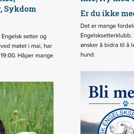
er, Sykdom
Er du ikke m
Det er mange forde
Engelsksetterklubb. 
 Engelsk setter og
ønsker å bidra til å l
ved møtet i mai, har
hund.
kl 19:00. Håper mange