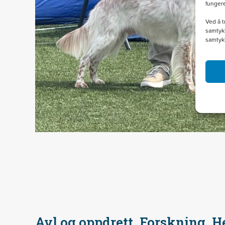
funger
Ved å t
samtykk
samtyk
Avl og oppdrett, Forskning, H