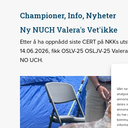
Championer, Info, Nyheter
Ny NUCH Valera's Vet'ikke
Etter å ha oppnådd siste CERT på NKKs utsti
14.06.2026, fikk OSLV-25 OSLJV-25 Valera's
NO UCH.
Vårt ne
analyse
annonse
deles 
annons
du har 
kommuni
informa