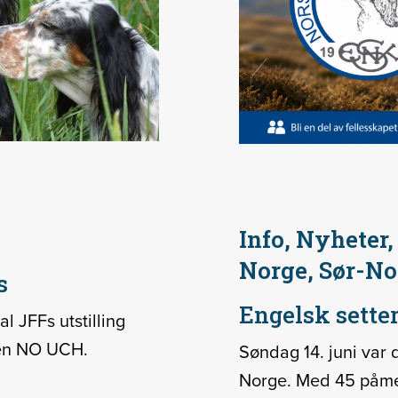
Info, Nyheter
Norge, Sør-No
s
Engelsk setter
l JFFs utstilling
len NO UCH.
Søndag 14. juni var d
Norge. Med 45 påme