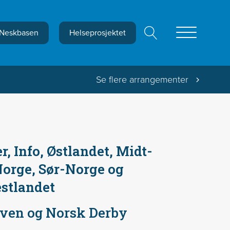
Neskbasen
Helseprosjektet
Se flere arrangementer
, Info, Østlandet, Midt-
orge, Sør-Norge og
estlandet
ven og Norsk Derby