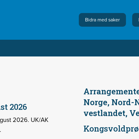
Bidra med saker
Arrangementer
Norge, Nord-N
t 2026
vestlandet, V
ugust 2026. UK/AK
Kongsvoldprø
.