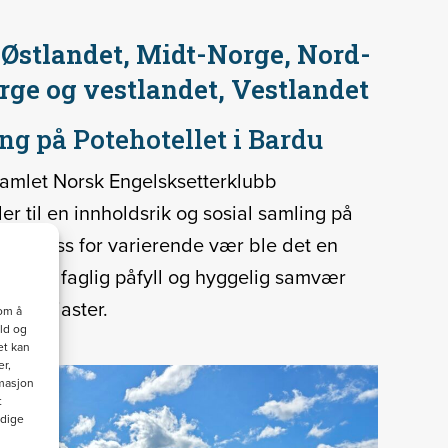
, Østlandet, Midt-Norge, Nord-
rge og vestlandet, Vestlandet
ng på Potehotellet i Bardu
samlet Norsk Engelsksetterklubb
 til en innholdsrik og sosial samling på
 Til tross for varierende vær ble det en
humør, faglig påfyll og hyggelig samvær
rentusiaster.
om å
ld og
et kan
r,
masjon
t
ndige