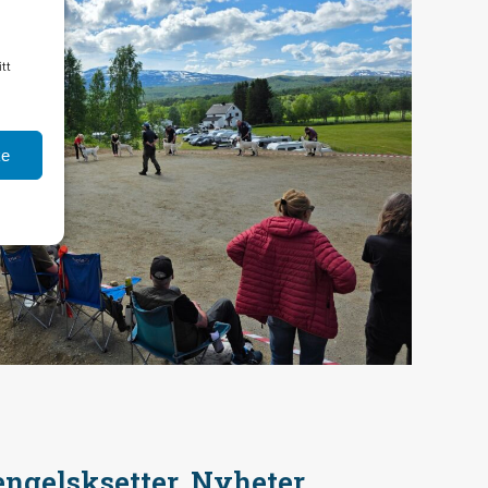
tt
ke
engelsksetter, Nyheter