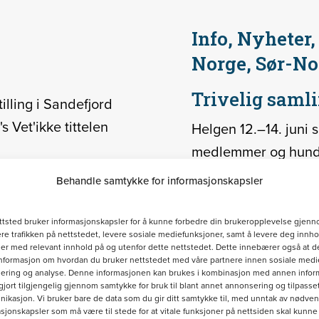
Info, Nyheter
Norge, Sør-No
Trivelig samli
lling i Sandefjord
 Vet'ikke tittelen
Helgen 12.–14. juni 
medlemmer og hunder
Potehotellet i Bardu.
Behandle samtykke for informasjonskapsler
helg preget av godt 
mellom engelsksette
ttsted bruker informasjonskapsler for å kunne forbedre din brukeropplevelse gjenn
re trafikken på nettstedet, levere sosiale mediefunksjoner, samt å levere deg innho
r med relevant innhold på og utenfor dette nettstedet. Dette innebærer også at d
informasjon om hvordan du bruker nettstedet med våre partnere innen sosiale medie
ering og analyse. Denne informasjonen kan brukes i kombinasjon med annen infor
gjort tilgjengelig gjennom samtykke for bruk til blant annet annonsering og tilpasse
kasjon. Vi bruker bare de data som du gir ditt samtykke til, med unntak av nødve
sjonskapsler som må være til stede for at vitale funksjoner på nettsiden skal kunne