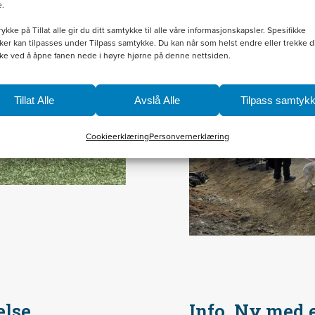
e.
rykke på Tillat alle gir du ditt samtykke til alle våre informasjonskapsler. Spesifikke
er kan tilpasses under Tilpass samtykke. Du kan når som helst endre eller trekke di
ke ved å åpne fanen nede i høyre hjørne på denne nettsiden.
Tillat Alle
Avslå Alle
Tilpass samtyk
Cookieerklæring
Personvernerklæring
else,
Info, Ny med 