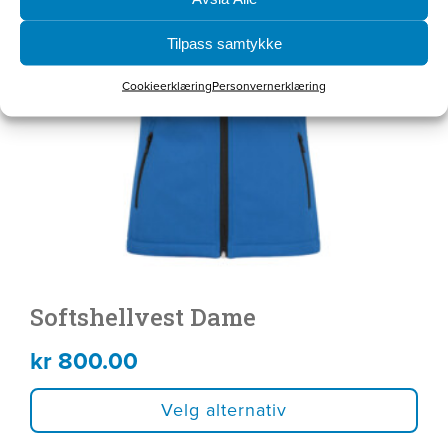
flere
varianter.
Tilpass samtykke
Alternativene
Cookieerklæring
Personvernerklæring
kan
velges
på
produktsiden
Softshellvest Dame
kr
800.00
Velg alternativ