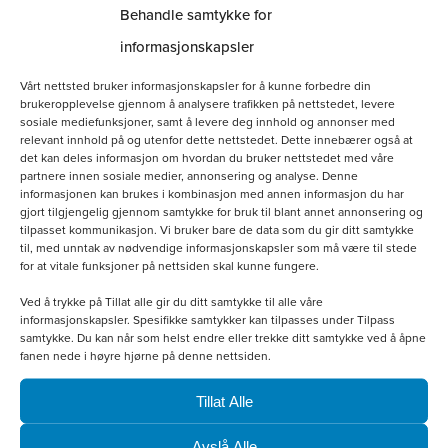
velges
Behandle samtykke for
på
informasjonskapsler
produktsiden
Vårt nettsted bruker informasjonskapsler for å kunne forbedre din
brukeropplevelse gjennom å analysere trafikken på nettstedet, levere
sosiale mediefunksjoner, samt å levere deg innhold og annonser med
relevant innhold på og utenfor dette nettstedet. Dette innebærer også at
det kan deles informasjon om hvordan du bruker nettstedet med våre
partnere innen sosiale medier, annonsering og analyse. Denne
Softshellvest Herre
informasjonen kan brukes i kombinasjon med annen informasjon du har
gjort tilgjengelig gjennom samtykke for bruk til blant annet annonsering og
kr
800.00
tilpasset kommunikasjon. Vi bruker bare de data som du gir ditt samtykke
til, med unntak av nødvendige informasjonskapsler som må være til stede
for at vitale funksjoner på nettsiden skal kunne fungere.
Velg alternativ
Ved å trykke på Tillat alle gir du ditt samtykke til alle våre
informasjonskapsler. Spesifikke samtykker kan tilpasses under Tilpass
samtykke. Du kan når som helst endre eller trekke ditt samtykke ved å åpne
Dette
fanen nede i høyre hjørne på denne nettsiden.
produktet
Tillat Alle
har
Avslå Alle