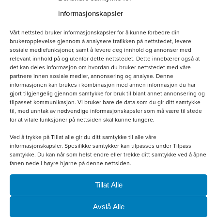
informasjonskapsler
premie AK
1 poeng
Vårt nettsted bruker informasjonskapsler for å kunne forbedre din
brukeropplevelse gjennom å analysere trafikken på nettstedet, levere
Resultater meldes inn til
avlsraadet@nesk.no
med
sosiale mediefunksjoner, samt å levere deg innhold og annonser med
relevant innhold på og utenfor dette nettstedet. Dette innebærer også at
kopi til:
agzrang@online.no
det kan deles informasjon om hvordan du bruker nettstedet med våre
partnere innen sosiale medier, annonsering og analyse. Denne
informasjonen kan brukes i kombinasjon med annen informasjon du har
Siste frist for innmelding av resultater er 31. august.
gjort tilgjengelig gjennom samtykke for bruk til blant annet annonsering og
tilpasset kommunikasjon. Vi bruker bare de data som du gir ditt samtykke
til, med unntak av nødvendige informasjonskapsler som må være til stede
for at vitale funksjoner på nettsiden skal kunne fungere.
Ved å trykke på Tillat alle gir du ditt samtykke til alle våre
informasjonskapsler. Spesifikke samtykker kan tilpasses under Tilpass
samtykke. Du kan når som helst endre eller trekke ditt samtykke ved å åpne
fanen nede i høyre hjørne på denne nettsiden.
Tillat Alle
Avslå Alle