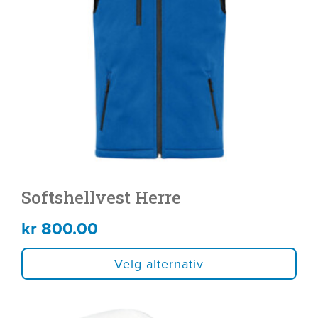
Alternativene
kan
velges
på
produktsiden
Softshellvest Herre
kr
800.00
Velg alternativ