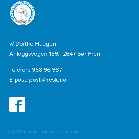
v/ Dorthe Haugen
Anleggsvegen 189
,
2647 Sør-Fron
Telefon:
988 96 987
E-post:
post@nesk.no
© 2026 Norsk Engelsksetterklubb