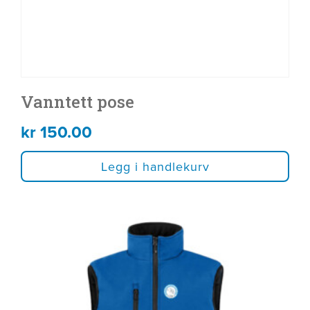
Vanntett pose
kr
150.00
Legg i handlekurv
Dette
produktet
har
flere
varianter.