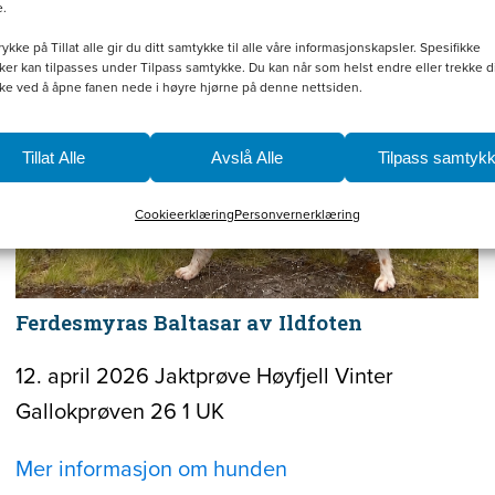
e.
rykke på Tillat alle gir du ditt samtykke til alle våre informasjonskapsler. Spesifikke
er kan tilpasses under Tilpass samtykke. Du kan når som helst endre eller trekke di
ke ved å åpne fanen nede i høyre hjørne på denne nettsiden.
Tillat Alle
Avslå Alle
Tilpass samtyk
Cookieerklæring
Personvernerklæring
Ferdesmyras Baltasar av Ildfoten
12. april 2026 Jaktprøve Høyfjell Vinter
Gallokprøven 26 1 UK
Mer informasjon om hunden