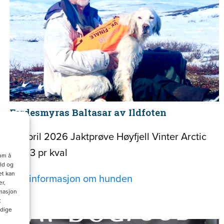
Ferdesmyras Baltasar av Ildfoten
17. april 2026 Jaktprøve Høyfjell Vinter Arctic
Cup 3 pr kval
om å
ld og
et kan
Mer informasjon om hunden
r,
masjon
t
ndige