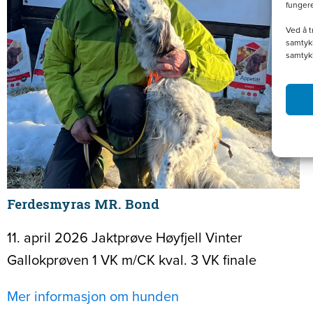
funger
Ved å t
samtykk
samtyk
Ferdesmyras MR. Bond
11. april 2026 Jaktprøve Høyfjell Vinter
Gallokprøven 1 VK m/CK kval. 3 VK finale
Mer informasjon om hunden