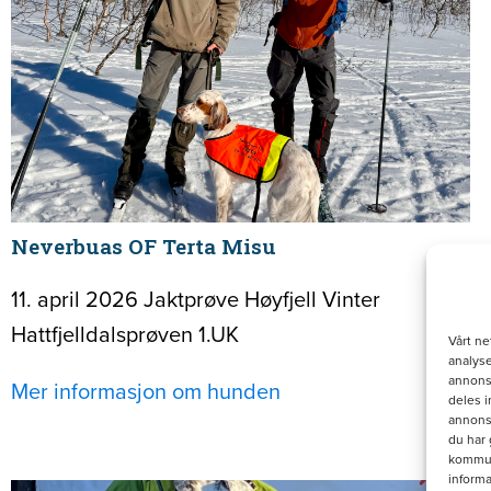
Neverbuas OF Terta Misu
11. april 2026 Jaktprøve Høyfjell Vinter
Hattfjelldalsprøven 1.UK
Vårt ne
analyse
annonse
Mer informasjon om hunden
deles 
annons
du har 
kommuni
informa