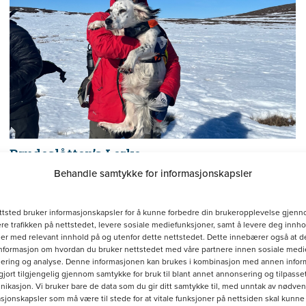
Brudeslåtten’s Lerke
Behandle samtykke for informasjonskapsler
18. april 2026 Jaktprøve Høyfjell Vinter Artic
cup 3 premie
ttsted bruker informasjonskapsler for å kunne forbedre din brukeropplevelse gjenn
re trafikken på nettstedet, levere sosiale mediefunksjoner, samt å levere deg innho
r med relevant innhold på og utenfor dette nettstedet. Dette innebærer også at d
Mer informasjon om hunden
informasjon om hvordan du bruker nettstedet med våre partnere innen sosiale medie
ering og analyse. Denne informasjonen kan brukes i kombinasjon med annen infor
gjort tilgjengelig gjennom samtykke for bruk til blant annet annonsering og tilpasse
kasjon. Vi bruker bare de data som du gir ditt samtykke til, med unntak av nødve
sjonskapsler som må være til stede for at vitale funksjoner på nettsiden skal kunne