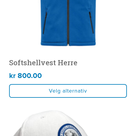
velges
på
produktsiden
Softshellvest Herre
kr
800.00
Velg alternativ