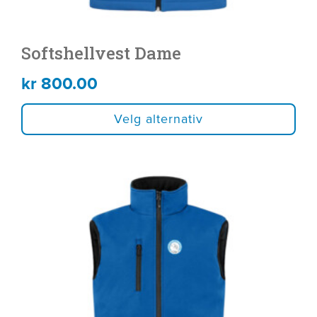
Softshellvest Dame
kr
800.00
Velg alternativ
Dette
produktet
har
flere
varianter.
Alternativene
kan