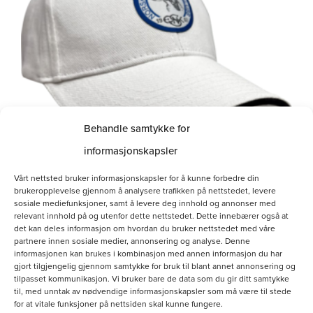
Behandle samtykke for
informasjonskapsler
Hvit bomullscaps
Vårt nettsted bruker informasjonskapsler for å kunne forbedre din
brukeropplevelse gjennom å analysere trafikken på nettstedet, levere
kr
160.00
sosiale mediefunksjoner, samt å levere deg innhold og annonser med
relevant innhold på og utenfor dette nettstedet. Dette innebærer også at
det kan deles informasjon om hvordan du bruker nettstedet med våre
Legg i handlekurv
partnere innen sosiale medier, annonsering og analyse. Denne
informasjonen kan brukes i kombinasjon med annen informasjon du har
gjort tilgjengelig gjennom samtykke for bruk til blant annet annonsering og
tilpasset kommunikasjon. Vi bruker bare de data som du gir ditt samtykke
til, med unntak av nødvendige informasjonskapsler som må være til stede
for at vitale funksjoner på nettsiden skal kunne fungere.