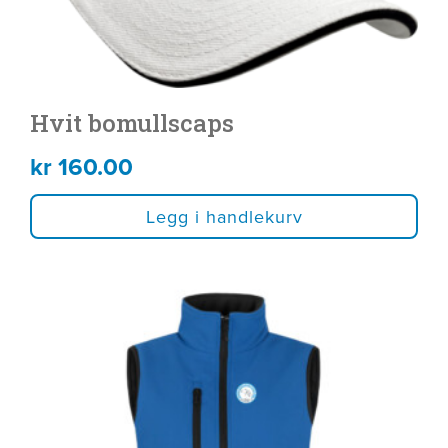
Hvit bomullscaps
kr
160.00
Legg i handlekurv
Dette
produktet
har
flere
varianter.