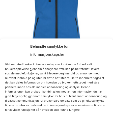
Alternativene
kan
velges
på
produktsiden
Behandle samtykke for
informasjonskapsler
Softshellvest Dame
Vårt nettsted bruker informasjonskapsler for å kunne forbedre din
brukeropplevelse gjennom å analysere trafikken på nettstedet, levere
kr
800.00
sosiale mediefunksjoner, samt å levere deg innhold og annonser med
relevant innhold på og utenfor dette nettstedet. Dette innebærer også at
det kan deles informasjon om hvordan du bruker nettstedet med våre
partnere innen sosiale medier, annonsering og analyse. Denne
Velg alternativ
informasjonen kan brukes i kombinasjon med annen informasjon du har
gjort tilgjengelig gjennom samtykke for bruk til blant annet annonsering og
tilpasset kommunikasjon. Vi bruker bare de data som du gir ditt samtykke
til, med unntak av nødvendige informasjonskapsler som må være til stede
for at vitale funksjoner på nettsiden skal kunne fungere.