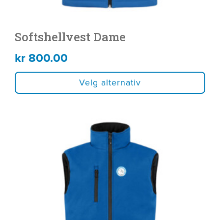
Softshellvest Dame
kr
800.00
Velg alternativ
Dette
produktet
har
flere
varianter.
Alternativene
kan