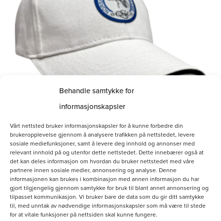
Behandle samtykke for
informasjonskapsler
Hvit bomullscaps
Vårt nettsted bruker informasjonskapsler for å kunne forbedre din
brukeropplevelse gjennom å analysere trafikken på nettstedet, levere
kr
160.00
sosiale mediefunksjoner, samt å levere deg innhold og annonser med
relevant innhold på og utenfor dette nettstedet. Dette innebærer også at
det kan deles informasjon om hvordan du bruker nettstedet med våre
Legg i handlekurv
partnere innen sosiale medier, annonsering og analyse. Denne
informasjonen kan brukes i kombinasjon med annen informasjon du har
gjort tilgjengelig gjennom samtykke for bruk til blant annet annonsering og
tilpasset kommunikasjon. Vi bruker bare de data som du gir ditt samtykke
til, med unntak av nødvendige informasjonskapsler som må være til stede
for at vitale funksjoner på nettsiden skal kunne fungere.