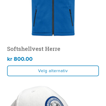
velges
på
produktsiden
Softshellvest Herre
kr
800.00
Velg alternativ