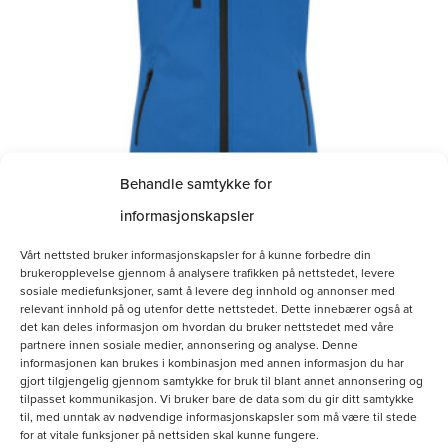
Alternativene
kan
velges
på
produktsiden
Behandle samtykke for
informasjonskapsler
Softshellvest Dame
Vårt nettsted bruker informasjonskapsler for å kunne forbedre din
brukeropplevelse gjennom å analysere trafikken på nettstedet, levere
kr
800.00
sosiale mediefunksjoner, samt å levere deg innhold og annonser med
relevant innhold på og utenfor dette nettstedet. Dette innebærer også at
det kan deles informasjon om hvordan du bruker nettstedet med våre
Velg alternativ
partnere innen sosiale medier, annonsering og analyse. Denne
informasjonen kan brukes i kombinasjon med annen informasjon du har
gjort tilgjengelig gjennom samtykke for bruk til blant annet annonsering og
tilpasset kommunikasjon. Vi bruker bare de data som du gir ditt samtykke
til, med unntak av nødvendige informasjonskapsler som må være til stede
for at vitale funksjoner på nettsiden skal kunne fungere.