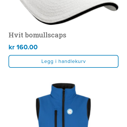
Hvit bomullscaps
kr
160.00
Legg i handlekurv
Dette
produktet
har
flere
varianter.