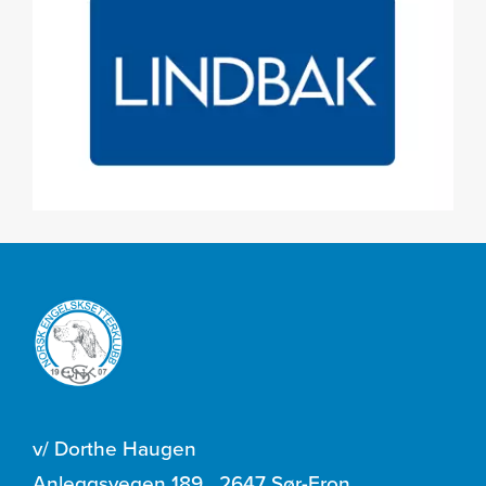
v/ Dorthe Haugen
Anleggsvegen 189
,
2647 Sør-Fron