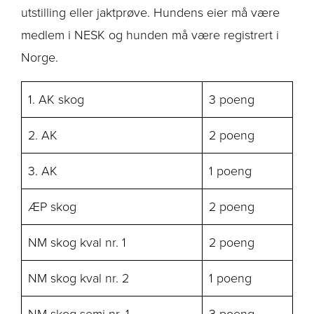
utstilling eller jaktprøve. Hundens eier må være
medlem i NESK og hunden må være registrert i
Norge.
1. AK skog
3 poeng
2. AK
2 poeng
3. AK
1 poeng
ÆP skog
2 poeng
NM skog kval nr. 1
2 poeng
NM skog kval nr. 2
1 poeng
NM skog semi nr. 1
3 poeng