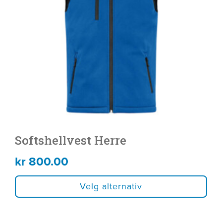
varianter.
Alternativene
kan
velges
på
produktsiden
Softshellvest Herre
kr
800.00
Velg alternativ