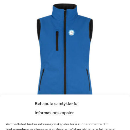
Dette
produktet
har
flere
varianter.
Alternativene
kan
velges
på
produktsiden
Behandle samtykke for
informasjonskapsler
Softshellvest Dame
Vårt nettsted bruker informasjonskapsler for å kunne forbedre din
brukeropplevelse gjennom å analysere trafikken på nettstedet, levere