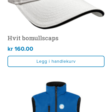
Hvit bomullscaps
kr
160.00
Legg i handlekurv
Dette
produktet
har
flere