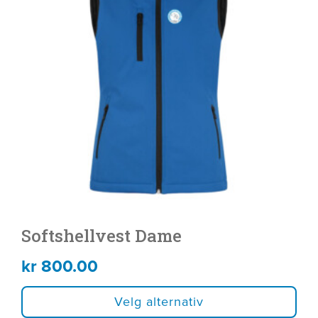
flere
varianter.
Alternativene
kan
velges
på
produktsiden
Softshellvest Dame
kr
800.00
Velg alternativ