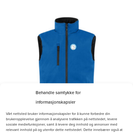
Dette
produktet
har
flere
varianter.
Alternativene
kan
velges
på
Behandle samtykke for
produktsiden
informasjonskapsler
Vårt nettsted bruker informasjonskapsler for å kunne forbedre din
brukeropplevelse gjennom å analysere trafikken på nettstedet, levere
sosiale mediefunksjoner, samt å levere deg innhold og annonser med
relevant innhold på og utenfor dette nettstedet. Dette innebærer også at