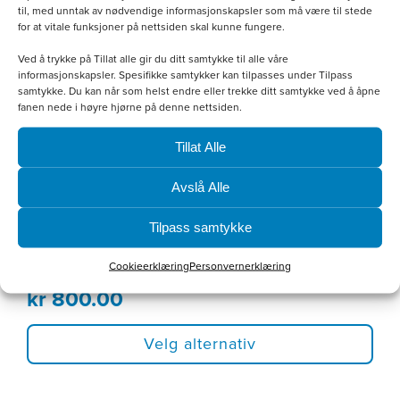
varianter.
til, med unntak av nødvendige informasjonskapsler som må være til stede
for at vitale funksjoner på nettsiden skal kunne fungere.
Alternativene
Ved å trykke på Tillat alle gir du ditt samtykke til alle våre
kan
informasjonskapsler. Spesifikke samtykker kan tilpasses under Tilpass
samtykke. Du kan når som helst endre eller trekke ditt samtykke ved å åpne
velges
fanen nede i høyre hjørne på denne nettsiden.
på
Tillat Alle
produktsiden
Avslå Alle
Tilpass samtykke
Softshellvest Herre
Cookieerklæring
Personvernerklæring
kr
800.00
Velg alternativ