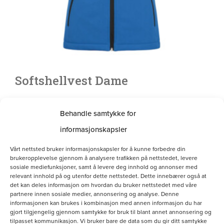
på
produktsiden
Softshellvest Dame
kr
800.00
Behandle samtykke for
Velg alternativ
informasjonskapsler
Vårt nettsted bruker informasjonskapsler for å kunne forbedre din
brukeropplevelse gjennom å analysere trafikken på nettstedet, levere
Dette
sosiale mediefunksjoner, samt å levere deg innhold og annonser med
relevant innhold på og utenfor dette nettstedet. Dette innebærer også at
produktet
det kan deles informasjon om hvordan du bruker nettstedet med våre
partnere innen sosiale medier, annonsering og analyse. Denne
har
informasjonen kan brukes i kombinasjon med annen informasjon du har
flere
gjort tilgjengelig gjennom samtykke for bruk til blant annet annonsering og
tilpasset kommunikasjon. Vi bruker bare de data som du gir ditt samtykke