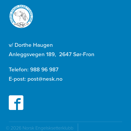
v/ Dorthe Haugen
Anleggsvegen 189
,
2647 Sør-Fron
Telefon:
988 96 987
E-post:
post@nesk.no
© 2026 Norsk Engelsksetterklubb