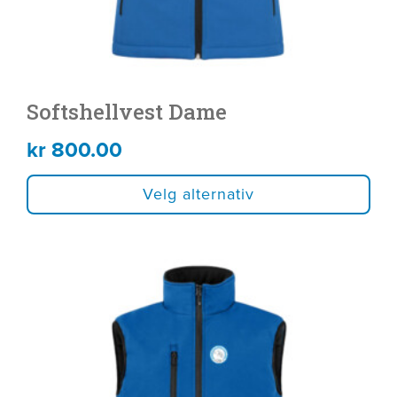
produktsiden
Softshellvest Dame
kr
800.00
Velg alternativ
Dette
produktet
har
flere
varianter.