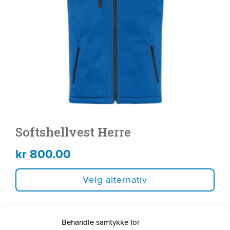
Alternativene
kan
velges
på
produktsiden
Softshellvest Herre
kr
800.00
Velg alternativ
Behandle samtykke for