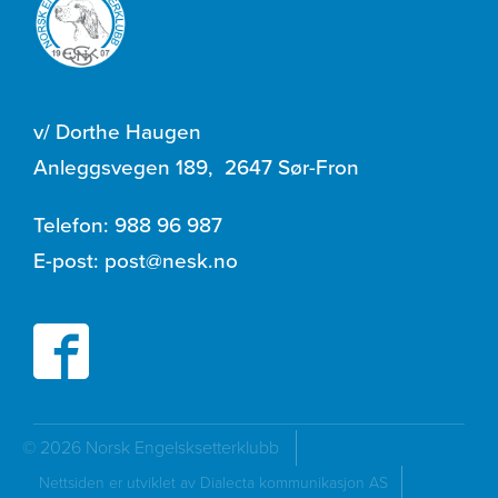
v/ Dorthe Haugen
Anleggsvegen 189
,
2647 Sør-Fron
Telefon:
988 96 987
E-post:
post@nesk.no
© 2026 Norsk Engelsksetterklubb
Nettsiden er utviklet av Dialecta kommunikasjon AS