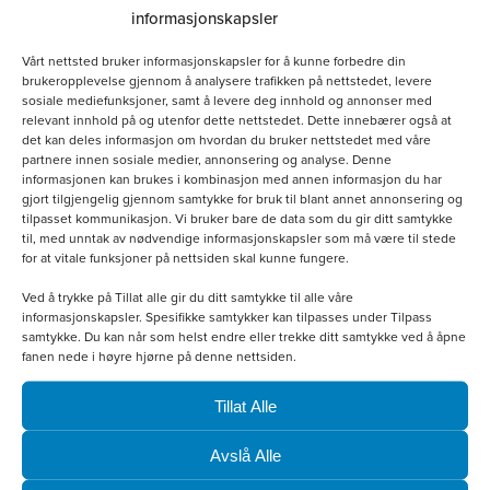
informasjonskapsler
Vårt nettsted bruker informasjonskapsler for å kunne forbedre din
brukeropplevelse gjennom å analysere trafikken på nettstedet, levere
sosiale mediefunksjoner, samt å levere deg innhold og annonser med
relevant innhold på og utenfor dette nettstedet. Dette innebærer også at
det kan deles informasjon om hvordan du bruker nettstedet med våre
partnere innen sosiale medier, annonsering og analyse. Denne
informasjonen kan brukes i kombinasjon med annen informasjon du har
gjort tilgjengelig gjennom samtykke for bruk til blant annet annonsering og
tilpasset kommunikasjon. Vi bruker bare de data som du gir ditt samtykke
til, med unntak av nødvendige informasjonskapsler som må være til stede
for at vitale funksjoner på nettsiden skal kunne fungere.
Ved å trykke på Tillat alle gir du ditt samtykke til alle våre
informasjonskapsler. Spesifikke samtykker kan tilpasses under Tilpass
Hvit bomullscaps
samtykke. Du kan når som helst endre eller trekke ditt samtykke ved å åpne
fanen nede i høyre hjørne på denne nettsiden.
kr
160.00
Tillat Alle
Legg i handlekurv
Avslå Alle