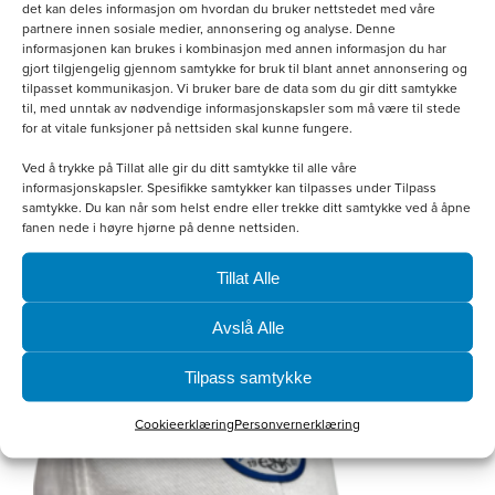
det kan deles informasjon om hvordan du bruker nettstedet med våre
produktsiden
partnere innen sosiale medier, annonsering og analyse. Denne
informasjonen kan brukes i kombinasjon med annen informasjon du har
gjort tilgjengelig gjennom samtykke for bruk til blant annet annonsering og
tilpasset kommunikasjon. Vi bruker bare de data som du gir ditt samtykke
til, med unntak av nødvendige informasjonskapsler som må være til stede
for at vitale funksjoner på nettsiden skal kunne fungere.
Softshellvest Dame
Ved å trykke på Tillat alle gir du ditt samtykke til alle våre
informasjonskapsler. Spesifikke samtykker kan tilpasses under Tilpass
kr
800.00
samtykke. Du kan når som helst endre eller trekke ditt samtykke ved å åpne
fanen nede i høyre hjørne på denne nettsiden.
Velg alternativ
Tillat Alle
Avslå Alle
Tilpass samtykke
Cookieerklæring
Personvernerklæring