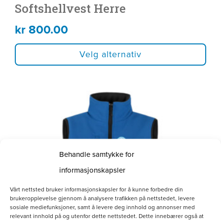
Softshellvest Herre
kr
800.00
Velg alternativ
Dette
produktet
har
flere
varianter.
Behandle samtykke for
Alternativene
informasjonskapsler
kan
Vårt nettsted bruker informasjonskapsler for å kunne forbedre din
brukeropplevelse gjennom å analysere trafikken på nettstedet, levere
velges
sosiale mediefunksjoner, samt å levere deg innhold og annonser med
relevant innhold på og utenfor dette nettstedet. Dette innebærer også at
på