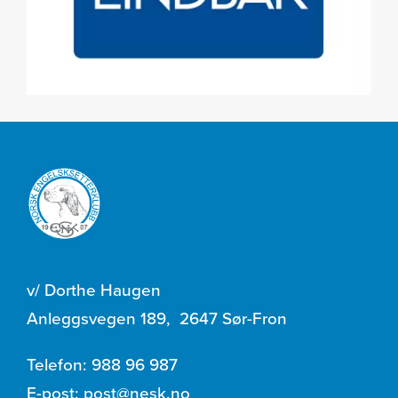
v/ Dorthe Haugen
Anleggsvegen 189
,
2647 Sør-Fron
Telefon:
988 96 987
E-post:
post@nesk.no