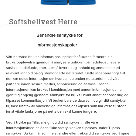
Softshellvest Herre
kr
800.00
Behandle samtykke for
informasjonskapsler
Velg alternativ
Vårt nettsted bruker informasjonskapsler for å kunne forbedre din
brukeropplevelse gjennom å analysere trafikken på nettstedet, levere
sosiale mediefunksjoner, samt å levere deg innhold og annonser med
Dette
relevant innhold på og utenfor dette nettstedet. Dette innebærer også at
det kan deles informasjon om hvordan du bruker nettstedet med våre
produktet
partnere innen sosiale medier, annonsering og analyse. Denne
informasjonen kan brukes i kombinasjon med annen informasjon du har
har
gjort tilgjengelig gjennom samtykke for bruk til blant annet annonsering og
tilpasset kommunikasjon. Vi bruker bare de data som du gir ditt samtykke
flere
til, med unntak av nødvendige informasjonskapsler som må være til stede
varianter.
for at vitale funksjoner på nettsiden skal kunne fungere.
Alternativene
Ved å trykke på Tillat alle gir du ditt samtykke til alle våre
informasjonskapsler. Spesifikke samtykker kan tilpasses under Tilpass
kan
samtykke. Du kan når som helst endre eller trekke ditt samtykke ved å åpne