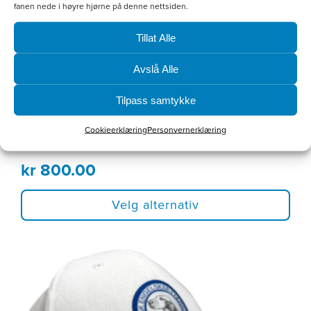
fanen nede i høyre hjørne på denne nettsiden.
velges
på
Tillat Alle
produktsiden
Avslå Alle
Tilpass samtykke
Cookieerklæring
Personvernerklæring
Softshellvest Dame
kr
800.00
Velg alternativ