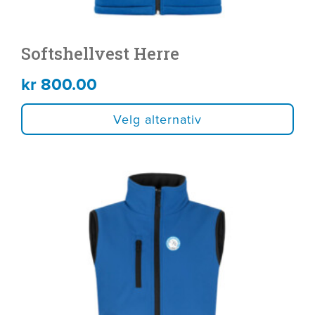
Softshellvest Herre
kr
800.00
Velg alternativ
Dette
produktet
har
flere
varianter.
Alternativene
kan