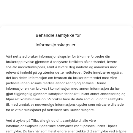
Behandle samtykke for
informasjonskapsler
Vårt nettsted bruker informasjonskapsler for å kunne forbedre din
brukeropplevelse gjennom å analysere trafikken på nettstedet, levere
sosiale mediefunksjoner, samt å levere deg innhold og annonser med
relevant innhold på og utenfor dette nettstedet. Dette innebærer også at
det kan deles informasjon om hvordan du bruker nettstedet med våre
partnere innen sosiale medier, annonsering og analyse. Denne
informasjonen kan brukes i kombinasjon med annen informasjon du har
gjort tilgjengelig gjennom samtykke for bruk til blant annet annonsering og
tilpasset kommunikasjon. Vi bruker bare de data som du gir ditt samtykke
til, med unntak av nødvendige informasjonskapsler som må være til stede
for at vitale funksjoner på nettsiden skal kunne fungere.
Vanntett pose
Ved å trykke på Tillat alle gir du ditt samtykke til alle våre
informasjonskapsler. Spesifikke samtykker kan tilpasses under Tilpass
kr
150.00
samtykke. Du kan når som helst endre eller trekke ditt samtykke ved å åpne