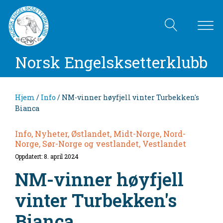
Norsk Engelsksetterklubb
Hjem
/
Info
/ NM-vinner høyfjell vinter Turbekken's
Bianca
Info, Nyheter, Østlandet, Midt-Norge, Nord-
Norge, Sør-Norge og vestlandet, Vestlandet
Oppdatert: 8. april 2024
NM-vinner høyfjell
vinter Turbekken's
Bianca