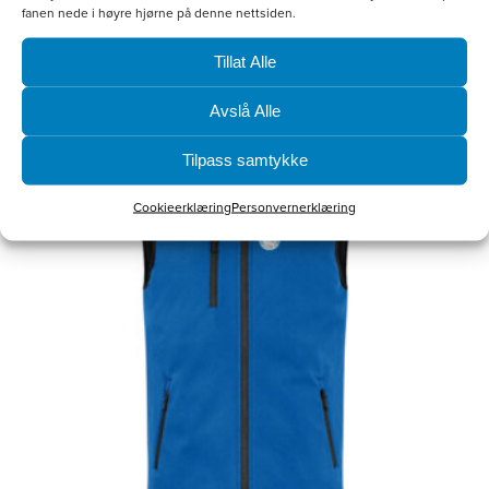
fanen nede i høyre hjørne på denne nettsiden.
Legg i handlekurv
Tillat Alle
Avslå Alle
Dette
produktet
Tilpass samtykke
har
Cookieerklæring
Personvernerklæring
flere
varianter.
Alternativene
kan
velges
på
produktsiden