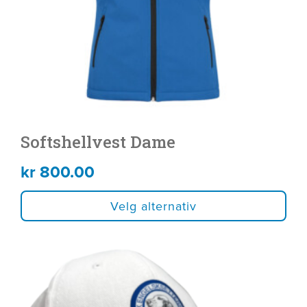
velges
på
produktsiden
Softshellvest Dame
kr
800.00
Velg alternativ