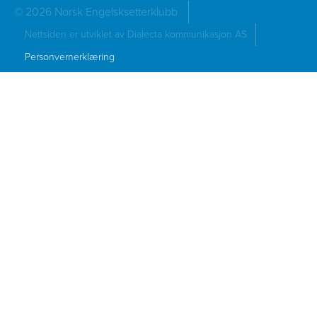
© 2026 Norsk Engelsksetterklubb
Nettsiden er utviklet av Dialecta kommunikasjon AS
Personvernerklæring