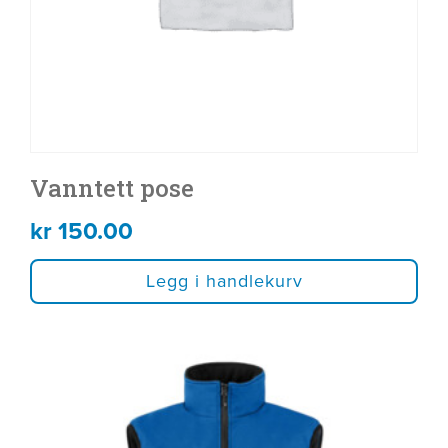
Vanntett pose
kr
150.00
Legg i handlekurv
Dette
produktet
har