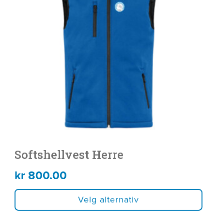
flere
varianter.
Alternativene
kan
velges
på
produktsiden
Softshellvest Herre
kr
800.00
Velg alternativ