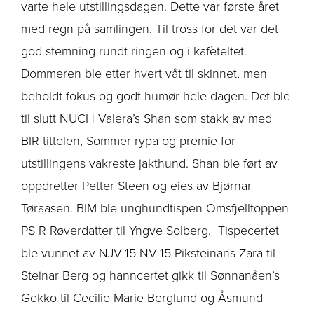
varte hele utstillingsdagen. Dette var første året
med regn på samlingen. Til tross for det var det
god stemning rundt ringen og i kafèteltet.
Dommeren ble etter hvert våt til skinnet, men
beholdt fokus og godt humør hele dagen. Det ble
til slutt NUCH Valera’s Shan som stakk av med
BIR-tittelen, Sommer-rypa og premie for
utstillingens vakreste jakthund. Shan ble ført av
oppdretter Petter Steen og eies av Bjørnar
Tøraasen. BIM ble unghundtispen Omsfjelltoppen
PS R Røverdatter til Yngve Solberg. Tispecertet
ble vunnet av NJV-15 NV-15 Piksteinans Zara til
Steinar Berg og hanncertet gikk til Sønnanåen’s
Gekko til Cecilie Marie Berglund og Åsmund