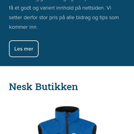
få et godt og variert innhold på nettsiden. Vi
setter derfor stor pris på alle bidrag og tips som
kommer inn.
Les mer
Nesk Butikken
Dette
produktet
har
flere