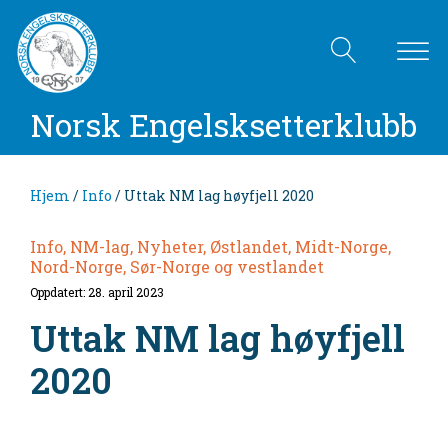
Norsk Engelsksetterklubb
Hjem
/
Info
/ Uttak NM lag høyfjell 2020
Info, NM-lag, Nyheter, Østlandet, Midt-Norge,
Nord-Norge, Sør-Norge og vestlandet
Oppdatert: 28. april 2023
Uttak NM lag høyfjell
2020