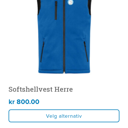
varianter.
Alternativene
kan
velges
på
produktsiden
Softshellvest Herre
kr
800.00
Velg alternativ