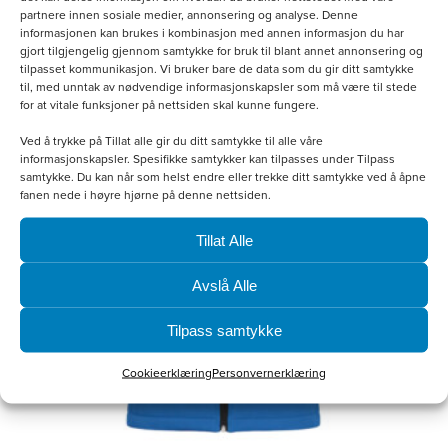
Legg i handlekurv
partnere innen sosiale medier, annonsering og analyse. Denne
informasjonen kan brukes i kombinasjon med annen informasjon du har
gjort tilgjengelig gjennom samtykke for bruk til blant annet annonsering og
tilpasset kommunikasjon. Vi bruker bare de data som du gir ditt samtykke
Dette
til, med unntak av nødvendige informasjonskapsler som må være til stede
for at vitale funksjoner på nettsiden skal kunne fungere.
produktet
Ved å trykke på Tillat alle gir du ditt samtykke til alle våre
har
informasjonskapsler. Spesifikke samtykker kan tilpasses under Tilpass
flere
samtykke. Du kan når som helst endre eller trekke ditt samtykke ved å åpne
fanen nede i høyre hjørne på denne nettsiden.
varianter.
Alternativene
Tillat Alle
kan
Avslå Alle
velges
Tilpass samtykke
på
produktsiden
Cookieerklæring
Personvernerklæring