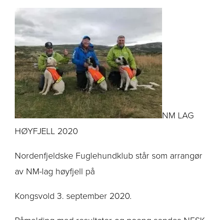
NM LAG
HØYFJELL 2020
Nordenfjeldske Fuglehundklub står som arrangør
av NM-lag høyfjell på
Kongsvold 3. september 2020.
Påmelding med resultater og poeng sendes NESK