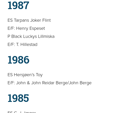
1987
ES Tarpans Joker Flint
E/F: Henry Espeset
P Black Luckys Lillmiska
E/F: T. Hillestad
1986
ES Hersjøen’s Toy
E/F: John & John Reidar Berge/John Berge
1985
ES C. J. Jæger