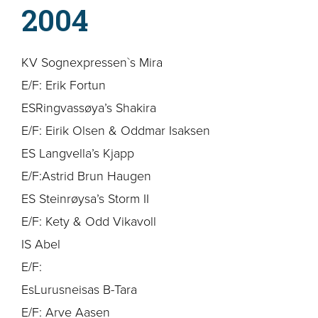
2004
KV Sognexpressen`s Mira
E/F: Erik Fortun
ESRingvassøya’s Shakira
E/F: Eirik Olsen & Oddmar Isaksen
ES Langvella’s Kjapp
E/F:Astrid Brun Haugen
ES Steinrøysa’s Storm II
E/F: Kety & Odd Vikavoll
IS Abel
E/F:
EsLurusneisas B-Tara
E/F: Arve Aasen