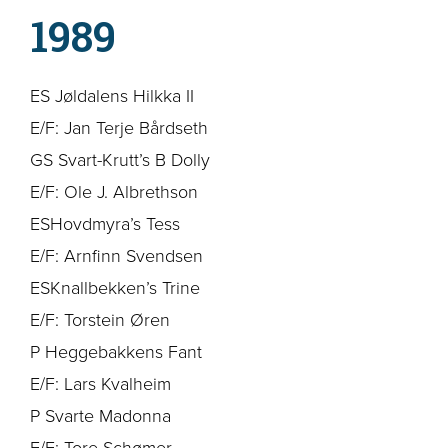
1989
ES Jøldalens Hilkka II
E/F: Jan Terje Bårdseth
GS Svart-Krutt’s B Dolly
E/F: Ole J. Albrethson
ESHovdmyra’s Tess
E/F: Arnfinn Svendsen
ESKnallbekken’s Trine
E/F: Torstein Øren
P Heggebakkens Fant
E/F: Lars Kvalheim
P Svarte Madonna
E/F: Tore Schømer