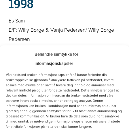
1998
Es Sam
E/F: Willy Børge & Vanja Pedersen/ Willy Børge
Pedersen
ESTrønderviddas Van Gogh
Behandle samtykke for
E/F: Roger Hermanstad
informasjonskapsler
ES Pussjo’s A-Pascal
Vårt nettsted bruker informasjonskapsler for å kunne forbedre din
E/F: Jan Petter Thuve
brukeropplevelse gjennom å analysere trafikken på nettstedet, levere
ES Høimyra’s Taipo
sosiale mediefunksjoner, samt å levere deg innhold og annonser med
relevant innhold på og utenfor dette nettstedet. Dette innebærer også at
E/F: Per Tufte
det kan deles informasjon om hvordan du bruker nettstedet med våre
partnere innen sosiale medier, annonsering og analyse. Denne
IS Tydalens Megg
informasjonen kan brukes i kombinasjon med annen informasjon du har
gjort tilgjengelig gjennom samtykke for bruk til blant annet annonsering og
E/F: Bjørn Olsen
tilpasset kommunikasjon. Vi bruker bare de data som du gir ditt samtykke
til, med unntak av nødvendige informasjonskapsler som må være til stede
for at vitale funksjoner på nettsiden skal kunne fungere.