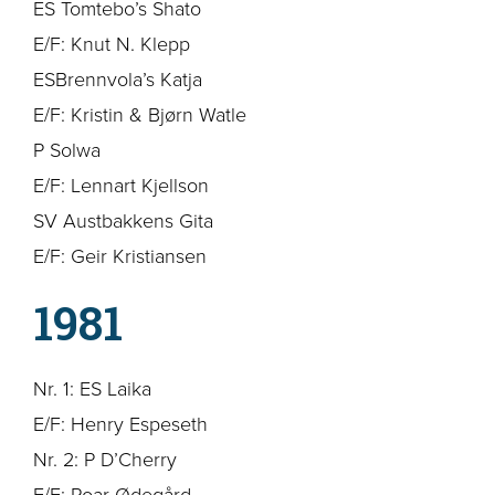
ES Tomtebo’s Shato
E/F: Knut N. Klepp
ESBrennvola’s Katja
E/F: Kristin & Bjørn Watle
P Solwa
E/F: Lennart Kjellson
SV Austbakkens Gita
E/F: Geir Kristiansen
1981
Nr. 1: ES Laika
E/F: Henry Espeseth
Nr. 2: P D’Cherry
E/F: Roar Ødegård