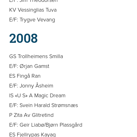
KV Vessinglias Tuva
E/F: Trygve Vevang
2008
GS Trollheimens Smilla
E/F: Ørjan Gamst
ES Fingå Ran
E/F: Jonny Åsheim
IS «U S» A Magic Dream
E/F: Svein Harald Strømsnæs
P Zita Av Glitretind
E/F: Geir Liabø/Bjørn Plassgård
ES Fjellrypas Kayaq