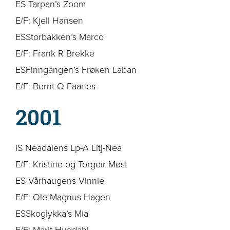
ES Tarpan’s Zoom
E/F: Kjell Hansen
ESStorbakken’s Marco
E/F: Frank R Brekke
ESFinngangen’s Frøken Laban
E/F: Bernt O Faanes
2001
IS Neadalens Lp-A Litj-Nea
E/F: Kristine og Torgeir Møst
ES Vårhaugens Vinnie
E/F: Ole Magnus Hagen
ESSkoglykka’s Mia
E/F: Marit Hugdahl