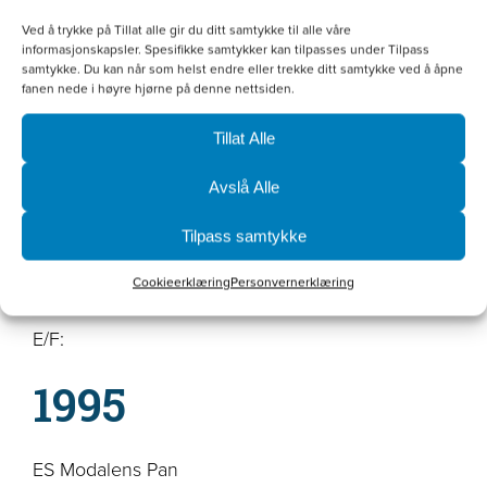
1997
Ved å trykke på Tillat alle gir du ditt samtykke til alle våre
informasjonskapsler. Spesifikke samtykker kan tilpasses under Tilpass
ES Hattbekken’s Thess
samtykke. Du kan når som helst endre eller trekke ditt samtykke ved å åpne
fanen nede i høyre hjørne på denne nettsiden.
E/F: Roger Strand
Tillat Alle
1996
Avslå Alle
P Red Taps Omi-Sofie
Tilpass samtykke
E/F: R. Espeseth & K. Kvernmo/ Henry Espeseth
Cookieerklæring
Personvernerklæring
GS Storsveea’s Silja
E/F:
1995
ES Modalens Pan