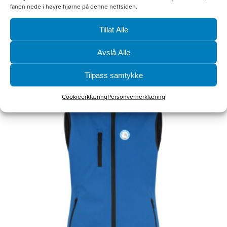
fanen nede i høyre hjørne på denne nettsiden.
kr
800.00
Tillat Alle
Velg alternativ
Avslå Alle
Tilpass samtykke
Dette
Cookieerklæring
Personvernerklæring
produktet
har
flere
varianter.
Alternativene
kan
velges
på