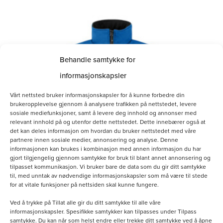
Dette
produktet
har
Behandle samtykke for
flere
informasjonskapsler
varianter.
Alternativene
Vårt nettsted bruker informasjonskapsler for å kunne forbedre din
brukeropplevelse gjennom å analysere trafikken på nettstedet, levere
kan
sosiale mediefunksjoner, samt å levere deg innhold og annonser med
relevant innhold på og utenfor dette nettstedet. Dette innebærer også at
velges
det kan deles informasjon om hvordan du bruker nettstedet med våre
partnere innen sosiale medier, annonsering og analyse. Denne
på
informasjonen kan brukes i kombinasjon med annen informasjon du har
gjort tilgjengelig gjennom samtykke for bruk til blant annet annonsering og
produktsiden
tilpasset kommunikasjon. Vi bruker bare de data som du gir ditt samtykke
til, med unntak av nødvendige informasjonskapsler som må være til stede
for at vitale funksjoner på nettsiden skal kunne fungere.
Ved å trykke på Tillat alle gir du ditt samtykke til alle våre
informasjonskapsler. Spesifikke samtykker kan tilpasses under Tilpass
Softshellvest Herre
samtykke. Du kan når som helst endre eller trekke ditt samtykke ved å åpne