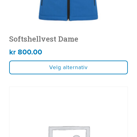
produktsiden
Softshellvest Dame
kr
800.00
Velg alternativ