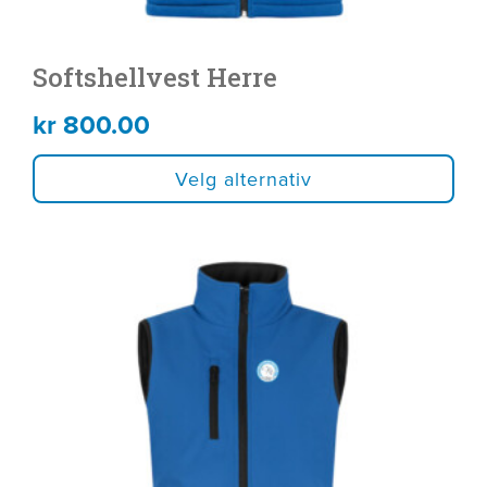
Softshellvest Herre
kr
800.00
Velg alternativ
Dette
produktet
har
flere
varianter.
Alternativene
kan