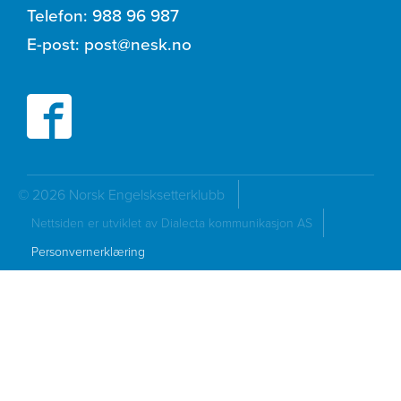
Telefon:
988 96 987
E-post:
post@nesk.no
© 2026 Norsk Engelsksetterklubb
Nettsiden er utviklet av Dialecta kommunikasjon AS
Personvernerklæring