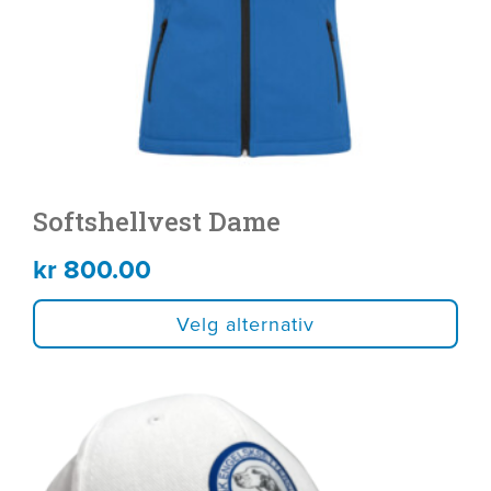
velges
på
produktsiden
Softshellvest Dame
kr
800.00
Velg alternativ