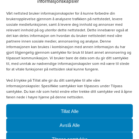
informasjonskapsler
Vårt nettsted bruker informasjonskapsler for å kunne forbedre din
brukeropplevelse gjennom å analysere trafikken på nettstedet, levere
sosiale mediefunksjoner, samt å levere deg innhold og annonser med
relevant innhold på og utenfor dette nettstedet. Dette innebærer også at
det kan deles informasjon om hvordan du bruker nettstedet med våre
partnere innen sosiale medier, annonsering og analyse. Denne
Hvit bomullscaps
informasjonen kan brukes i kombinasjon med annen informasjon du har
gjort tilgjengelig gjennom samtykke for bruk til blant annet annonsering og
kr
160.00
tilpasset kommunikasjon. Vi bruker bare de data som du gir ditt samtykke
til, med unntak av nødvendige informasjonskapsler som må være til stede
for at vitale funksjoner på nettsiden skal kunne fungere.
Legg i handlekurv
Ved å trykke på Tillat alle gir du ditt samtykke til alle våre
informasjonskapsler. Spesifikke samtykker kan tilpasses under Tilpass
samtykke. Du kan når som helst endre eller trekke ditt samtykke ved å åpne
fanen nede i høyre hjørne på denne nettsiden.
Dette
produktet
Tillat Alle
har
Avslå Alle
flere
varianter.
Tilpass samtykke