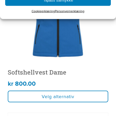
Alternativene
Cookieerklæring
Personvernerklæring
kan
velges
på
produktsiden
Softshellvest Dame
kr
800.00
Velg alternativ