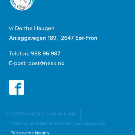
v/ Dorthe Haugen
Anleggsvegen 189
,
2647 Sør-Fron
Telefon:
988 96 987
E-post:
post@nesk.no
© 2026 Norsk Engelsksetterklubb
Nettsiden er utviklet av Dialecta kommunikasjon AS
Personvernerklæring