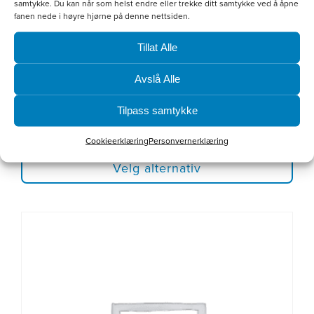
samtykke. Du kan når som helst endre eller trekke ditt samtykke ved å åpne
produktsiden
fanen nede i høyre hjørne på denne nettsiden.
Tillat Alle
Avslå Alle
Softshellvest Dame
Tilpass samtykke
kr
800.00
Cookieerklæring
Personvernerklæring
Velg alternativ