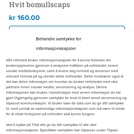
Hvit bomullscaps
kr
160.00
Legg i handlekurv
Behandle samtykke for
informasjonskapsler
Dette
Vårt nettsted bruker informasjonskapsler for å kunne forbedre din
produktet
brukeropplevelse gjennom å analysere trafikken på nettstedet, levere
sosiale mediefunksjoner, samt å levere deg innhold og annonser med
har
relevant innhold på og utenfor dette nettstedet. Dette innebærer også at
det kan deles informasjon om hvordan du bruker nettstedet med våre
flere
partnere innen sosiale medier, annonsering og analyse. Denne
informasjonen kan brukes i kombinasjon med annen informasjon du har
varianter.
gjort tilgjengelig gjennom samtykke for bruk til blant annet annonsering og
Alternativene
tilpasset kommunikasjon. Vi bruker bare de data som du gir ditt samtykke
til, med unntak av nødvendige informasjonskapsler som må være til stede
kan
for at vitale funksjoner på nettsiden skal kunne fungere.
velges
Ved å trykke på Tillat alle gir du ditt samtykke til alle våre
informasjonskapsler. Spesifikke samtykker kan tilpasses under Tilpass
på