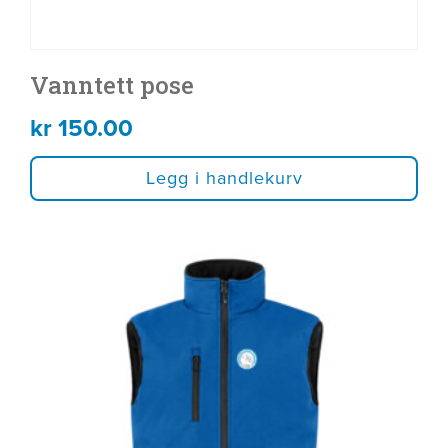
Vanntett pose
kr
150.00
Legg i handlekurv
Dette
produktet
har
flere
varianter.
Alternativene