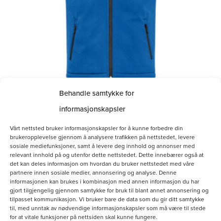
kan
velges
på
produktsiden
Behandle samtykke for
Softshellvest Herre
informasjonskapsler
kr
800.00
Vårt nettsted bruker informasjonskapsler for å kunne forbedre din
brukeropplevelse gjennom å analysere trafikken på nettstedet, levere
sosiale mediefunksjoner, samt å levere deg innhold og annonser med
Velg alternativ
relevant innhold på og utenfor dette nettstedet. Dette innebærer også at
det kan deles informasjon om hvordan du bruker nettstedet med våre
partnere innen sosiale medier, annonsering og analyse. Denne
informasjonen kan brukes i kombinasjon med annen informasjon du har
gjort tilgjengelig gjennom samtykke for bruk til blant annet annonsering og
tilpasset kommunikasjon. Vi bruker bare de data som du gir ditt samtykke
til, med unntak av nødvendige informasjonskapsler som må være til stede
for at vitale funksjoner på nettsiden skal kunne fungere.