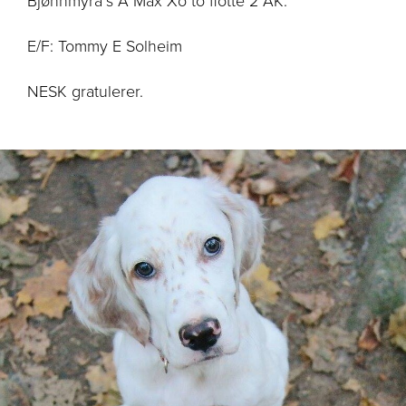
Bjønnmyra`s A Max Xo to flotte 2 AK.
E/F: Tommy E Solheim
NESK gratulerer.