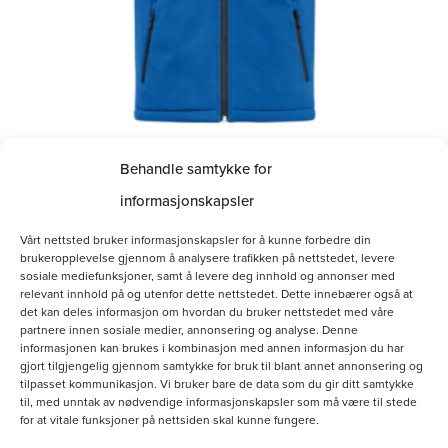
på
produktsiden
Behandle samtykke for
Softshellvest Herre
informasjonskapsler
kr
800.00
Vårt nettsted bruker informasjonskapsler for å kunne forbedre din
brukeropplevelse gjennom å analysere trafikken på nettstedet, levere
Velg alternativ
sosiale mediefunksjoner, samt å levere deg innhold og annonser med
relevant innhold på og utenfor dette nettstedet. Dette innebærer også at
det kan deles informasjon om hvordan du bruker nettstedet med våre
partnere innen sosiale medier, annonsering og analyse. Denne
informasjonen kan brukes i kombinasjon med annen informasjon du har
gjort tilgjengelig gjennom samtykke for bruk til blant annet annonsering og
tilpasset kommunikasjon. Vi bruker bare de data som du gir ditt samtykke
til, med unntak av nødvendige informasjonskapsler som må være til stede
for at vitale funksjoner på nettsiden skal kunne fungere.