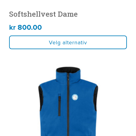
Softshellvest Dame
kr
800.00
Velg alternativ
Dette
produktet
har
flere
varianter.
Alternativene
kan
velges