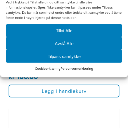
Ved å trykke på Tillat alle gir du ditt samtykke til alle våre
informasjonskapsler. Spesifikke samtykker kan tilpasses under Tilpass
samtykke. Du kan når som helst endre eller trekke ditt samtykke ved å åpne
fanen nede i høyre hjørne på denne nettsiden.
Tillat Alle
Avslå Alle
Tilpass samtykke
Hvit bomullscaps
Cookieerklæring
Personvernerklæring
kr
160.00
Legg i handlekurv