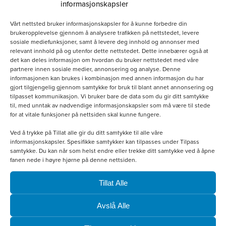
på
informasjonskapsler
produktsiden
Vårt nettsted bruker informasjonskapsler for å kunne forbedre din
brukeropplevelse gjennom å analysere trafikken på nettstedet, levere
sosiale mediefunksjoner, samt å levere deg innhold og annonser med
relevant innhold på og utenfor dette nettstedet. Dette innebærer også at
det kan deles informasjon om hvordan du bruker nettstedet med våre
partnere innen sosiale medier, annonsering og analyse. Denne
Softshellvest Herre
informasjonen kan brukes i kombinasjon med annen informasjon du har
gjort tilgjengelig gjennom samtykke for bruk til blant annet annonsering og
kr
800.00
tilpasset kommunikasjon. Vi bruker bare de data som du gir ditt samtykke
til, med unntak av nødvendige informasjonskapsler som må være til stede
for at vitale funksjoner på nettsiden skal kunne fungere.
Velg alternativ
Ved å trykke på Tillat alle gir du ditt samtykke til alle våre
informasjonskapsler. Spesifikke samtykker kan tilpasses under Tilpass
samtykke. Du kan når som helst endre eller trekke ditt samtykke ved å åpne
fanen nede i høyre hjørne på denne nettsiden.
Tillat Alle
Avslå Alle