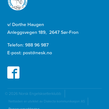
v/ Dorthe Haugen
Anleggsvegen 189
,
2647 Sør-Fron
Telefon:
988 96 987
E-post:
post@nesk.no
© 2026 Norsk Engelsksetterklubb
Nettsiden er utviklet av Dialecta kommunikasjon AS