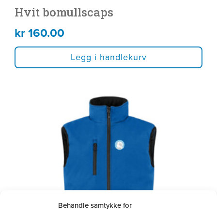
Hvit bomullscaps
kr
160.00
Legg i handlekurv
Dette
produktet
har
flere
varianter.
Alternativene
kan
velges
Behandle samtykke for