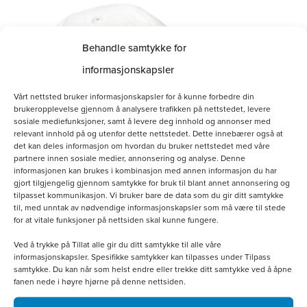
Behandle samtykke for
informasjonskapsler
Vårt nettsted bruker informasjonskapsler for å kunne forbedre din
brukeropplevelse gjennom å analysere trafikken på nettstedet, levere
sosiale mediefunksjoner, samt å levere deg innhold og annonser med
relevant innhold på og utenfor dette nettstedet. Dette innebærer også at
det kan deles informasjon om hvordan du bruker nettstedet med våre
partnere innen sosiale medier, annonsering og analyse. Denne
informasjonen kan brukes i kombinasjon med annen informasjon du har
gjort tilgjengelig gjennom samtykke for bruk til blant annet annonsering og
tilpasset kommunikasjon. Vi bruker bare de data som du gir ditt samtykke
til, med unntak av nødvendige informasjonskapsler som må være til stede
for at vitale funksjoner på nettsiden skal kunne fungere.
Hvit bomullscaps
Ved å trykke på Tillat alle gir du ditt samtykke til alle våre
informasjonskapsler. Spesifikke samtykker kan tilpasses under Tilpass
kr
160.00
samtykke. Du kan når som helst endre eller trekke ditt samtykke ved å åpne
fanen nede i høyre hjørne på denne nettsiden.
Legg i handlekurv