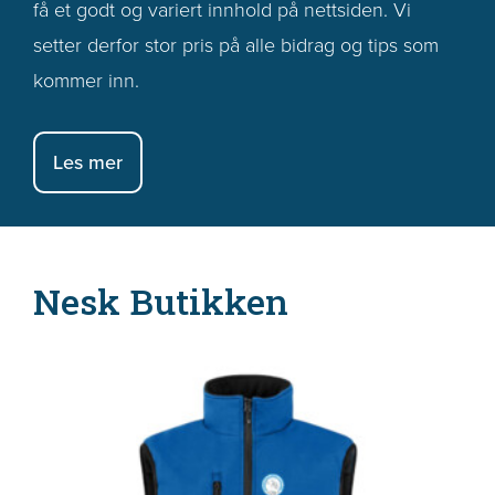
få et godt og variert innhold på nettsiden. Vi
setter derfor stor pris på alle bidrag og tips som
kommer inn.
Les mer
Nesk Butikken
Dette
produktet
har
flere