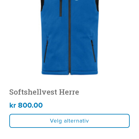
varianter.
Alternativene
kan
velges
på
produktsiden
Softshellvest Herre
kr
800.00
Velg alternativ