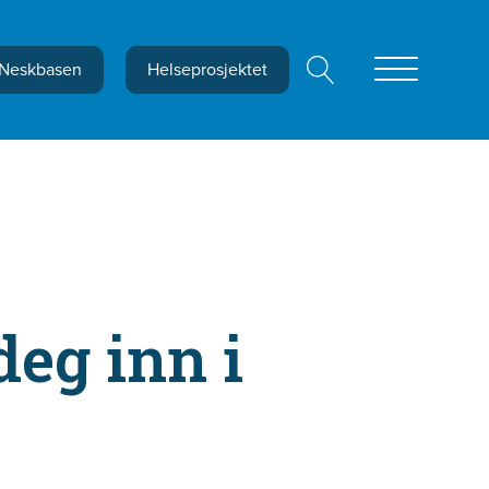
Neskbasen
Helseprosjektet
deg inn i