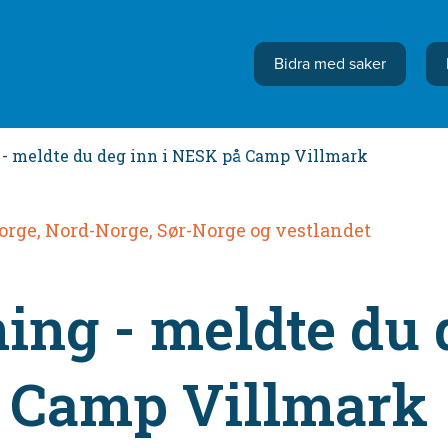
Bidra med saker
 - meldte du deg inn i NESK på Camp Villmark
orge, Nord-Norge, Sør-Norge og vestlandet
ing - meldte du 
 Camp Villmark