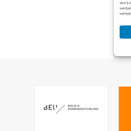
Ved å t
samtykk
samtyk