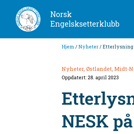
Norsk
Engelsksetterklubb
Hjem
/
Nyheter
/ Etterlysning
Nyheter, Østlandet, Midt-N
Oppdatert: 28. april 2023
Etterlysn
NESK på