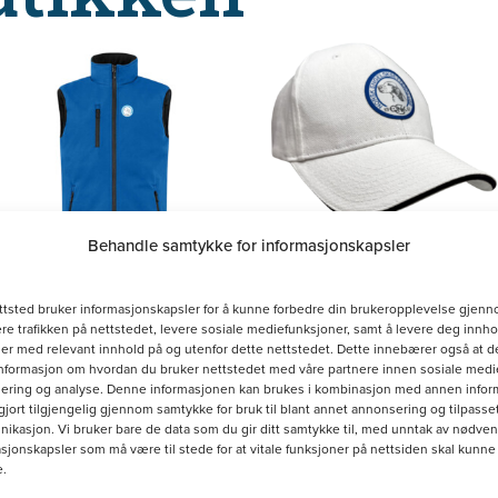
Dette
produktet
har
flere
varianter.
Alternativene
Behandle samtykke for informasjonskapsler
Hvit
kan
bomullscaps
Softshellvest
velges
ttsted bruker informasjonskapsler for å kunne forbedre din brukeropplevelse gjenn
re trafikken på nettstedet, levere sosiale mediefunksjoner, samt å levere deg innho
kr
160.00
Herre
på
r med relevant innhold på og utenfor dette nettstedet. Dette innebærer også at d
informasjon om hvordan du bruker nettstedet med våre partnere innen sosiale medie
produktsiden
kr
800.00
ering og analyse. Denne informasjonen kan brukes i kombinasjon med annen infor
gjort tilgjengelig gjennom samtykke for bruk til blant annet annonsering og tilpasse
kasjon. Vi bruker bare de data som du gir ditt samtykke til, med unntak av nødve
Velg alternativ
Legg i handlekurv
sjonskapsler som må være til stede for at vitale funksjoner på nettsiden skal kunne
e.