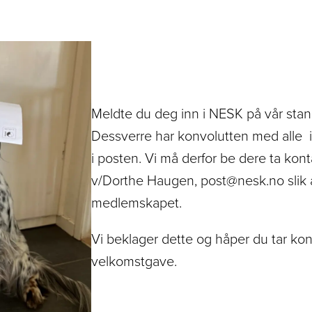
Meldte du deg inn i NESK på vår sta
Dessverre har konvolutten med alle
i posten. Vi må derfor be dere ta k
v/Dorthe Haugen, post@nesk.no slik at
medlemskapet.
Vi beklager dette og håper du tar konta
velkomstgave.