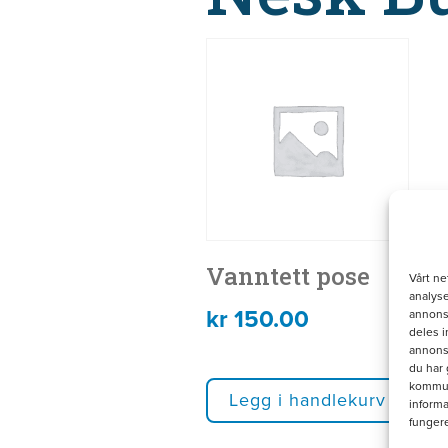
Vanntett pose
Vårt ne
analyse
kr
150.00
annonse
deles 
annons
du har 
kommuni
Legg i handlekurv
informa
funger