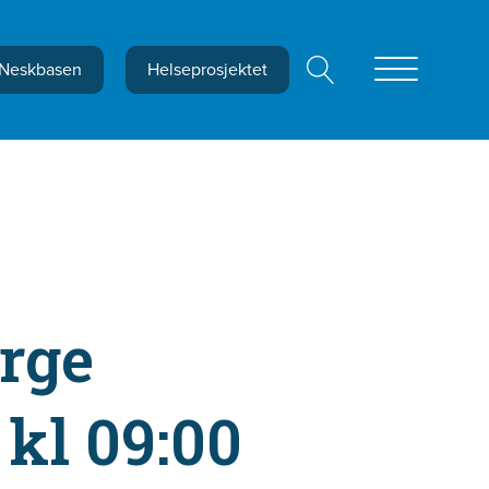
Neskbasen
Helseprosjektet
orge
kl 09:00