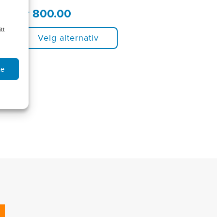
produktsiden
kr
800.00
tt
Velg alternativ
ke