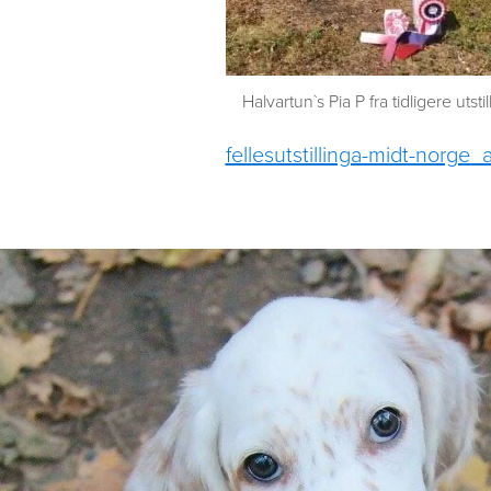
Halvartun`s Pia P fra tidligere utstil
fellesutstillinga-midt-nor