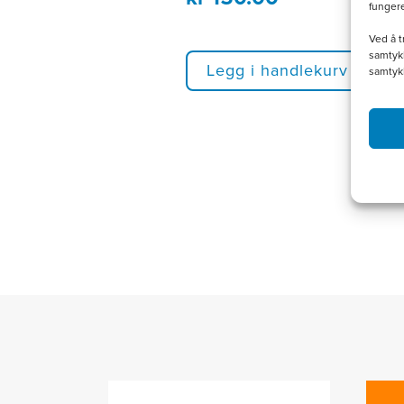
funger
Ved å t
samtykk
Legg i handlekurv
samtyk