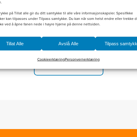
e.
produktsiden
kr
800.00
rykke på Tillat alle gir du ditt samtykke til alle våre informasjonskapsler. Spesifikke
er kan tilpasses under Tilpass samtykke. Du kan når som helst endre eller trekke di
Velg alternativ
Legg i handlekurv
ke ved å åpne fanen nede i høyre hjørne på denne nettsiden.
Tillat Alle
Avslå Alle
Tilpass samtyk
Cookieerklæring
Personvernerklæring
Til nettbutikken