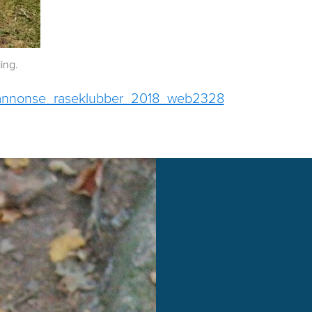
ling.
ge_annonse_raseklubber_2018_web2328