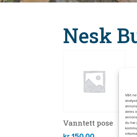
Nesk B
Vårt ne
analyse
annonse
deles 
annons
Vanntett pose
du har 
kommuni
kr
150.00
informa