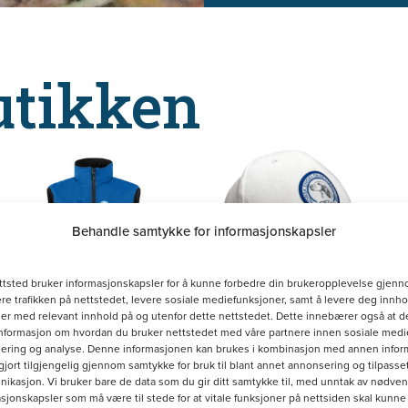
utikken
Dette
produktet
har
Behandle samtykke for informasjonskapsler
flere
varianter.
ttsted bruker informasjonskapsler for å kunne forbedre din brukeropplevelse gjenn
re trafikken på nettstedet, levere sosiale mediefunksjoner, samt å levere deg innho
Alternativene
r med relevant innhold på og utenfor dette nettstedet. Dette innebærer også at d
Hvit
kan
informasjon om hvordan du bruker nettstedet med våre partnere innen sosiale medie
bomullscaps
ering og analyse. Denne informasjonen kan brukes i kombinasjon med annen infor
Softshellvest
velges
gjort tilgjengelig gjennom samtykke for bruk til blant annet annonsering og tilpasse
kasjon. Vi bruker bare de data som du gir ditt samtykke til, med unntak av nødve
kr
160.00
Herre
på
sjonskapsler som må være til stede for at vitale funksjoner på nettsiden skal kunne