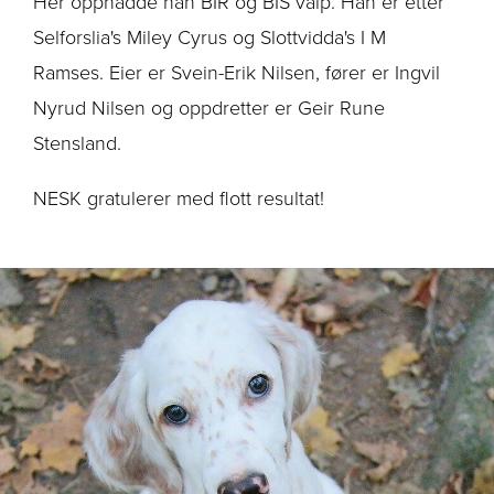
Her oppnådde han BIR og BIS valp. Han er etter
Selforslia's Miley Cyrus og Slottvidda's I M
Ramses. Eier er Svein-Erik Nilsen, fører er Ingvil
Nyrud Nilsen og oppdretter er Geir Rune
Stensland.
NESK gratulerer med flott resultat!