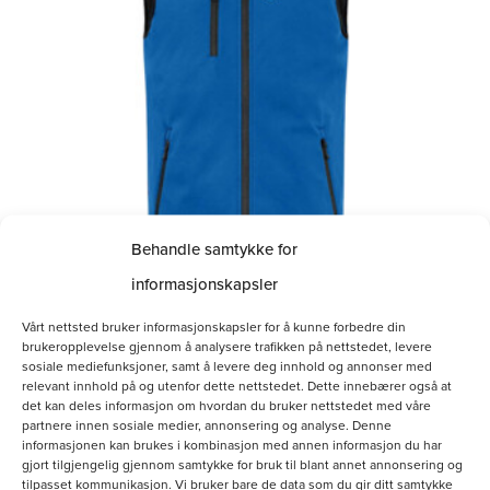
varianter.
Alternativene
kan
velges
på
produktsiden
Behandle samtykke for
informasjonskapsler
Softshellvest Herre
Vårt nettsted bruker informasjonskapsler for å kunne forbedre din
brukeropplevelse gjennom å analysere trafikken på nettstedet, levere
kr
800.00
sosiale mediefunksjoner, samt å levere deg innhold og annonser med
relevant innhold på og utenfor dette nettstedet. Dette innebærer også at
det kan deles informasjon om hvordan du bruker nettstedet med våre
Velg alternativ
partnere innen sosiale medier, annonsering og analyse. Denne
informasjonen kan brukes i kombinasjon med annen informasjon du har
gjort tilgjengelig gjennom samtykke for bruk til blant annet annonsering og
tilpasset kommunikasjon. Vi bruker bare de data som du gir ditt samtykke