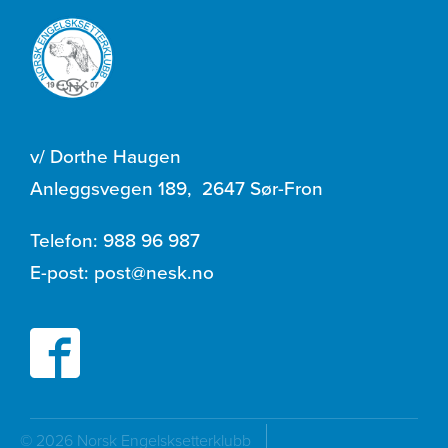
v/ Dorthe Haugen
Anleggsvegen 189
,
2647 Sør-Fron
Telefon:
988 96 987
E-post:
post@nesk.no
© 2026 Norsk Engelsksetterklubb