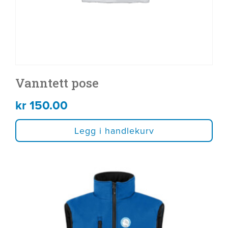
Vanntett pose
kr
150.00
Legg i handlekurv
Dette
produktet
har
flere