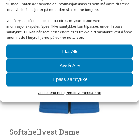
Dette
til, med unntak av nødvendige informasjonskapsler som må være til stede
for at vitale funksjoner på nettsiden skal kunne fungere.
produktet
Ved å trykke på Tillat alle gir du ditt samtykke til alle våre
har
informasjonskapsler. Spesifikke samtykker kan tilpasses under Tilpass
samtykke. Du kan når som helst endre eller trekke ditt samtykke ved å åpne
flere
fanen nede i høyre hjørne på denne nettsiden.
varianter.
Tillat Alle
Alternativene
kan
Avslå Alle
velges
Tilpass samtykke
på
Cookieerklæring
Personvernerklæring
produktsiden
Softshellvest Dame