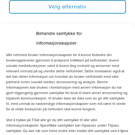
Velg alternativ
Dette
Behandle samtykke for
produktet
informasjonskapsler
har
Vårt nettsted bruker informasjonskapsler for å kunne forbedre din
flere
brukeropplevelse gjennom å analysere trafikken på nettstedet, levere
sosiale mediefunksjoner, samt å levere deg innhold og annonser med
varianter.
relevant innhold på og utenfor dette nettstedet. Dette innebærer også at
det kan deles informasjon om hvordan du bruker nettstedet med våre
Alternativene
partnere innen sosiale medier, annonsering og analyse. Denne
kan
informasjonen kan brukes i kombinasjon med annen informasjon du har
gjort tilgjengelig gjennom samtykke for bruk til blant annet annonsering og
velges
tilpasset kommunikasjon. Vi bruker bare de data som du gir ditt samtykke
til, med unntak av nødvendige informasjonskapsler som må være til stede
på
for at vitale funksjoner på nettsiden skal kunne fungere.
produktsiden
Ved å trykke på Tillat alle gir du ditt samtykke til alle våre
informasjonskapsler. Spesifikke samtykker kan tilpasses under Tilpass
samtykke. Du kan når som helst endre eller trekke ditt samtykke ved å åpne