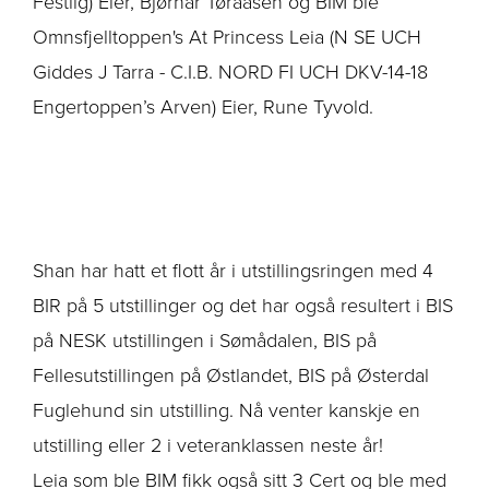
Festlig) Eier, Bjørnar Tøraasen og BIM ble
Omnsfjelltoppen's At Princess Leia (N SE UCH
Giddes J Tarra - C.I.B. NORD FI UCH DKV-14-18
Engertoppen’s Arven) Eier, Rune Tyvold.
Shan har hatt et flott år i utstillingsringen med 4
BIR på 5 utstillinger og det har også resultert i BIS
på NESK utstillingen i Sømådalen, BIS på
Fellesutstillingen på Østlandet, BIS på Østerdal
Fuglehund sin utstilling. Nå venter kanskje en
utstilling eller 2 i veteranklassen neste år!
Leia som ble BIM fikk også sitt 3 Cert og ble med