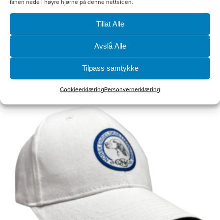
fanen nede i høyre hjørne på denne nettsiden.
Tillat Alle
Softshellvest Herre
Avslå Alle
kr
800.00
Tilpass samtykke
Velg alternativ
Cookieerklæring
Personvernerklæring