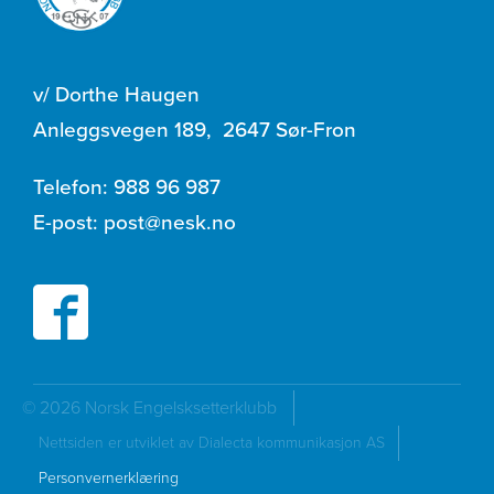
v/ Dorthe Haugen
Anleggsvegen 189
,
2647 Sør-Fron
Telefon:
988 96 987
E-post:
post@nesk.no
© 2026 Norsk Engelsksetterklubb
Nettsiden er utviklet av Dialecta kommunikasjon AS
Personvernerklæring