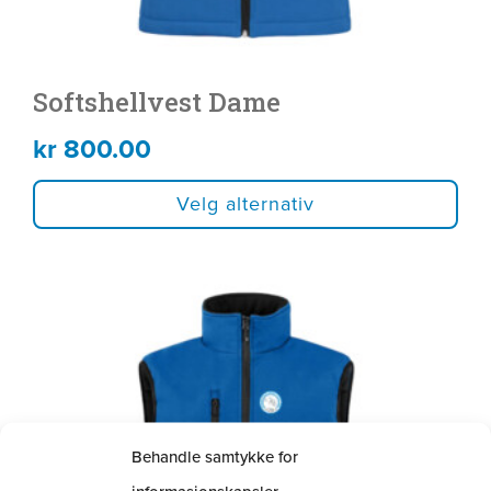
Softshellvest Dame
kr
800.00
Velg alternativ
Dette
produktet
har
flere
varianter.
Behandle samtykke for
Alternativene