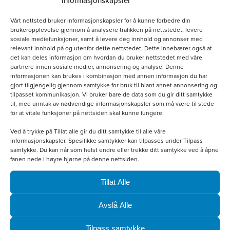
informasjonskapsler
kan
velges
Vårt nettsted bruker informasjonskapsler for å kunne forbedre din
brukeropplevelse gjennom å analysere trafikken på nettstedet, levere
på
sosiale mediefunksjoner, samt å levere deg innhold og annonser med
relevant innhold på og utenfor dette nettstedet. Dette innebærer også at
produktsiden
det kan deles informasjon om hvordan du bruker nettstedet med våre
partnere innen sosiale medier, annonsering og analyse. Denne
informasjonen kan brukes i kombinasjon med annen informasjon du har
gjort tilgjengelig gjennom samtykke for bruk til blant annet annonsering og
tilpasset kommunikasjon. Vi bruker bare de data som du gir ditt samtykke
til, med unntak av nødvendige informasjonskapsler som må være til stede
Softshellvest Herre
for at vitale funksjoner på nettsiden skal kunne fungere.
Ved å trykke på Tillat alle gir du ditt samtykke til alle våre
kr
800.00
informasjonskapsler. Spesifikke samtykker kan tilpasses under Tilpass
samtykke. Du kan når som helst endre eller trekke ditt samtykke ved å åpne
fanen nede i høyre hjørne på denne nettsiden.
Velg alternativ
Tillat Alle
Avslå Alle
Tilpass samtykke