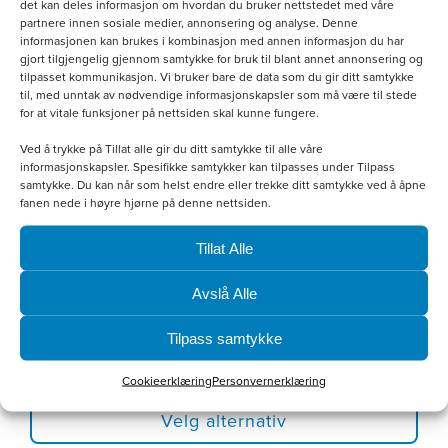
det kan deles informasjon om hvordan du bruker nettstedet med våre
flere
partnere innen sosiale medier, annonsering og analyse. Denne
informasjonen kan brukes i kombinasjon med annen informasjon du har
varianter.
gjort tilgjengelig gjennom samtykke for bruk til blant annet annonsering og
Alternativene
tilpasset kommunikasjon. Vi bruker bare de data som du gir ditt samtykke
til, med unntak av nødvendige informasjonskapsler som må være til stede
kan
for at vitale funksjoner på nettsiden skal kunne fungere.
velges
Ved å trykke på Tillat alle gir du ditt samtykke til alle våre
informasjonskapsler. Spesifikke samtykker kan tilpasses under Tilpass
på
samtykke. Du kan når som helst endre eller trekke ditt samtykke ved å åpne
produktsiden
fanen nede i høyre hjørne på denne nettsiden.
Tillat Alle
Avslå Alle
Softshellvest Dame
Tilpass samtykke
kr
800.00
Cookieerklæring
Personvernerklæring
Velg alternativ