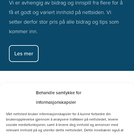
Vi er avhengig av bidrag og innspill fra flere for å
få et godt og variert innhold på nettsiden. Vi
setter derfor stor pris på alle bidrag og tips som
kommer inn.
Les mer
Nesk Butikken
Behandle samtykke for
informasjonskapsler
Dette
Vårt nettsted bruker informasjonskapsler for å kunne forbedre din
produktet
brukeropplevelse gjennom å analysere trafikken på nettstedet, levere
sosiale mediefunksjoner, samt å levere deg innhold og annonser med
har
relevant innhold på og utenfor dette nettstedet. Dette innebærer også at