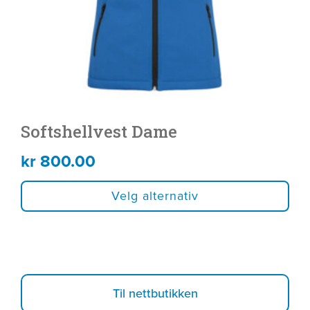
velges
på
produktsiden
Softshellvest Dame
kr
800.00
Velg alternativ
Til nettbutikken