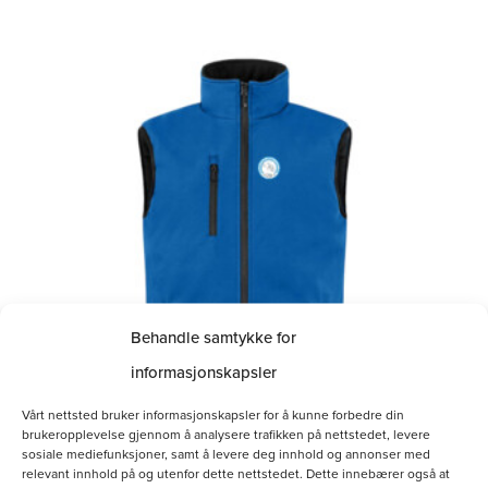
Dette
produktet
har
flere
varianter.
Alternativene
kan
velges
på
Behandle samtykke for
produktsiden
informasjonskapsler
Vårt nettsted bruker informasjonskapsler for å kunne forbedre din
brukeropplevelse gjennom å analysere trafikken på nettstedet, levere
sosiale mediefunksjoner, samt å levere deg innhold og annonser med
relevant innhold på og utenfor dette nettstedet. Dette innebærer også at