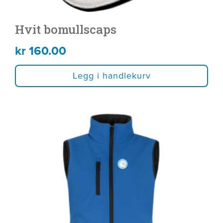
Hvit bomullscaps
kr
160.00
Legg i handlekurv
Dette
produktet
har
flere
varianter.
Alternativene
kan