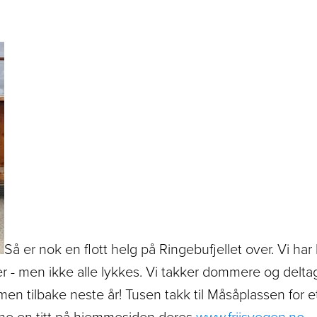
Så er nok en flott helg på Ringebufjellet over. Vi har 
r - men ikke alle lykkes. Vi takker dommere og deltag
 tilbake neste år! Tusen takk til Måsåplassen for et 
erne en titt på hjemmesiden deres
www.friisvegen.no