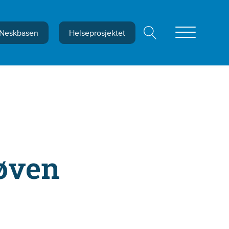
Neskbasen
Helseprosjektet
røven