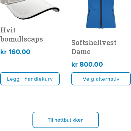
flere
varianter.
Alternativene
Hvit
kan
bomullscaps
Softshellvest
velges
kr
160.00
Dame
på
produktsiden
kr
800.00
Legg i handlekurv
Velg alternativ
Til nettbutikken