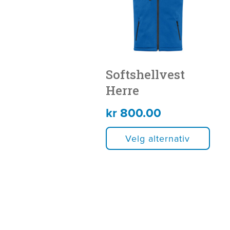
flere
varianter.
Alternativene
kan
Softshellvest
velges
Herre
på
produktsiden
kr
800.00
Velg alternativ