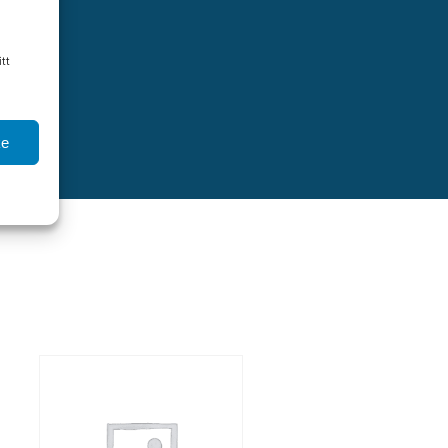
tt
ke