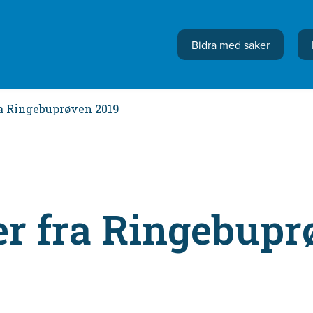
Bidra med saker
ra Ringebuprøven 2019
er fra Ringebup