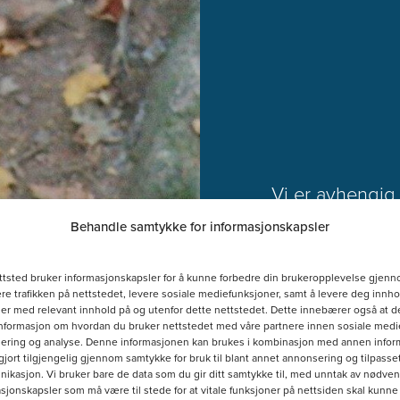
Vi er avhengig a
et godt og vari
Behandle samtykke for informasjonskapsler
derfor stor pri
inn.
ttsted bruker informasjonskapsler for å kunne forbedre din brukeropplevelse gjenn
re trafikken på nettstedet, levere sosiale mediefunksjoner, samt å levere deg innho
r med relevant innhold på og utenfor dette nettstedet. Dette innebærer også at d
informasjon om hvordan du bruker nettstedet med våre partnere innen sosiale medie
ering og analyse. Denne informasjonen kan brukes i kombinasjon med annen infor
Les mer
gjort tilgjengelig gjennom samtykke for bruk til blant annet annonsering og tilpasse
kasjon. Vi bruker bare de data som du gir ditt samtykke til, med unntak av nødve
sjonskapsler som må være til stede for at vitale funksjoner på nettsiden skal kunne