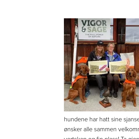
hundene har hatt sine sjanse
ønsker alle sammen velkommen
vertskap og fin plass! Ta gj