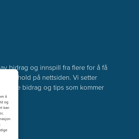
v bidrag og innspill fra flere for å få
ert innhold på nettsiden. Vi setter
s på alle bidrag og tips som kommer
om å
ld og
et kan
r,
masjon
t
ndige