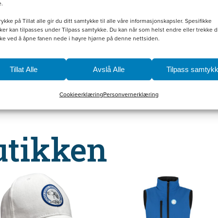
e.
rykke på Tillat alle gir du ditt samtykke til alle våre informasjonskapsler. Spesifikke
er kan tilpasses under Tilpass samtykke. Du kan når som helst endre eller trekke di
ke ved å åpne fanen nede i høyre hjørne på denne nettsiden.
Tillat Alle
Avslå Alle
Tilpass samtyk
Cookieerklæring
Personvernerklæring
utikken
Dette
produktet
har