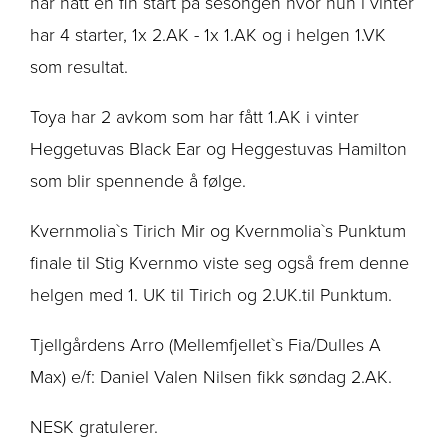
har hatt en fin start på sesongen hvor hun i vinter
har 4 starter, 1x 2.AK - 1x 1.AK og i helgen 1.VK
som resultat.
Toya har 2 avkom som har fått 1.AK i vinter
Heggetuvas Black Ear og Heggestuvas Hamilton
som blir spennende å følge.
Kvernmolia`s Tirich Mir og Kvernmolia`s Punktum
finale til Stig Kvernmo viste seg også frem denne
helgen med 1. UK til Tirich og 2.UK.til Punktum.
Tjellgårdens Arro (Mellemfjellet`s Fia/Dulles A
Max) e/f: Daniel Valen Nilsen fikk søndag 2.AK.
NESK gratulerer.