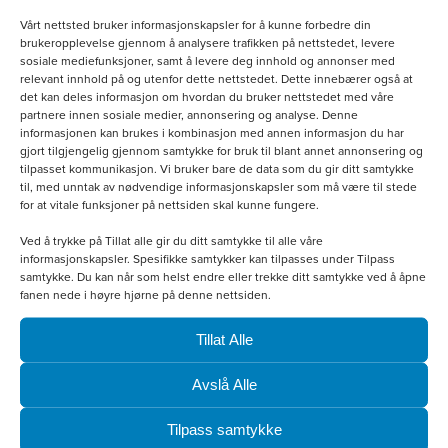
Vårt nettsted bruker informasjonskapsler for å kunne forbedre din
brukeropplevelse gjennom å analysere trafikken på nettstedet, levere
sosiale mediefunksjoner, samt å levere deg innhold og annonser med
relevant innhold på og utenfor dette nettstedet. Dette innebærer også at
det kan deles informasjon om hvordan du bruker nettstedet med våre
Vanntett pose
partnere innen sosiale medier, annonsering og analyse. Denne
informasjonen kan brukes i kombinasjon med annen informasjon du har
kr
150.00
gjort tilgjengelig gjennom samtykke for bruk til blant annet annonsering og
tilpasset kommunikasjon. Vi bruker bare de data som du gir ditt samtykke
til, med unntak av nødvendige informasjonskapsler som må være til stede
Legg i handlekurv
for at vitale funksjoner på nettsiden skal kunne fungere.
Ved å trykke på Tillat alle gir du ditt samtykke til alle våre
informasjonskapsler. Spesifikke samtykker kan tilpasses under Tilpass
samtykke. Du kan når som helst endre eller trekke ditt samtykke ved å åpne
Dette
fanen nede i høyre hjørne på denne nettsiden.
produktet
Tillat Alle
har
flere
Avslå Alle
varianter.
Tilpass samtykke
Alternativene