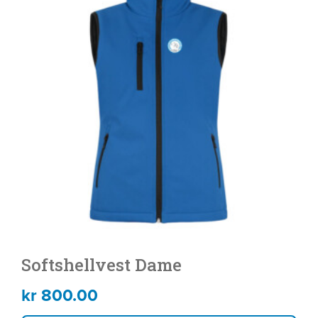
har
flere
varianter.
Alternativene
kan
velges
på
produktsiden
Softshellvest Dame
kr
800.00