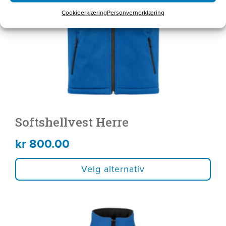
kan
Cookieerklæring
Personvernerklæring
velges
på
produktsiden
Softshellvest Herre
kr
800.00
Velg alternativ
Dette
produktet