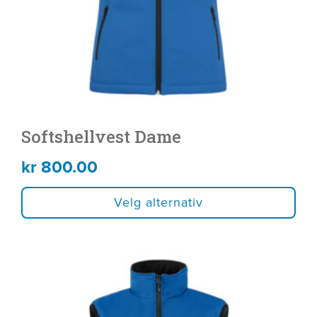
velges
på
produktsiden
Softshellvest Dame
kr
800.00
Velg alternativ
Dette
produktet
har