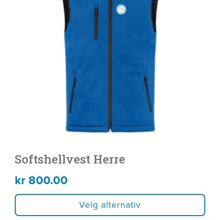
flere
varianter.
Alternativene
kan
velges
på
produktsiden
Softshellvest Herre
kr
800.00
Velg alternativ