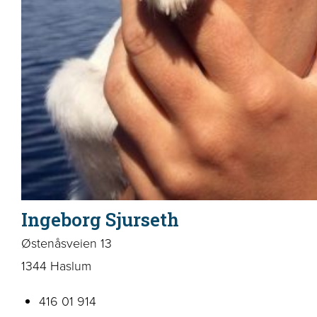
Ingeborg Sjurseth
Østenåsveien 13
1344 Haslum
416 01 914