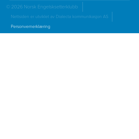
© 2026 Norsk Engelsksetterklubb
Nettsiden er utviklet av Dialecta kommunikasjon AS
Personvernerklæring