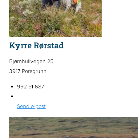
Kyrre Rørstad
Bjørnhullvegen 25
3917 Porsgrunn
992 51 687
Send e-post